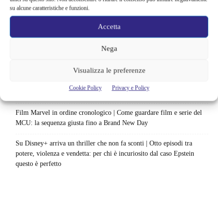
catalogo: le date da segnare per l’ultimo rewatch
su alcune caratteristiche e funzioni.
Netflix indaga sul lato oscuro del pollo fritto | Mo Gilligan affronta
Accetta
84 pasti in 28 giorni: da guardare subito
Nega
Uno splendido errore 3 arriva su Netflix, l’ora esatta del debutto in
italia: quando saranno disponibili gli episodi
Visualizza le preferenze
Agosto 2026 si accende in streaming | Oltre 40 serie tra grandi ritorni
Cookie Policy
Privacy e Policy
e debutti: gli appuntamenti da non perdere
Film Marvel in ordine cronologico | Come guardare film e serie del
MCU: la sequenza giusta fino a Brand New Day
Su Disney+ arriva un thriller che non fa sconti | Otto episodi tra
potere, violenza e vendetta: per chi è incuriosito dal caso Epstein
questo è perfetto