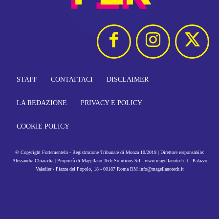
STAFF
CONTATTACI
DISCLAIMER
LA REDAZIONE
PRIVACY E POLICY
COOKIE POLICY
© Copyright FortementeIn - Registrazione Tribunale di Monza 10/2019 | Direttore responsabile:
Alessandra Chiaradia | Proprietà di Magellano Tech Solutions Srl - www.magellanotech.it - Palazzo
Valadier - Piazza del Popolo, 18 - 00187 Roma RM info@magellanotech.it