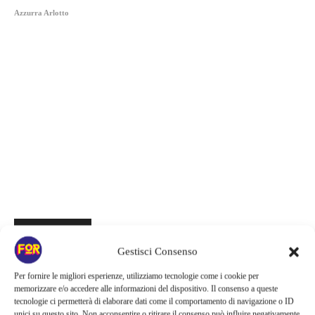
Azzurra Arlotto
Articoli recenti
Gestisci Consenso
Sony ferma i film sui personaggi di Spider-Man, nessun nuovo
progetto è in sviluppo: cosa resta dell’esperimento
Per fornire le migliori esperienze, utilizziamo tecnologie come i cookie per
memorizzare e/o accedere alle informazioni del dispositivo. Il consenso a queste
Netflix saluta 16 titoli ad agosto 2026 | 3 serie e 13 film lasciano il
tecnologie ci permetterà di elaborare dati come il comportamento di navigazione o ID
unici su questo sito. Non acconsentire o ritirare il consenso può influire negativamente