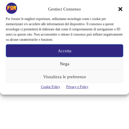
IL SERPENTE DI MOSÈ – LA
Gestisci Consenso
BASILICA DI SANT’AMBROGIO,
Per fornire le migliori esperienze, utilizziamo tecnologie come i cookie per
RICCA DI SPLENDORI E
memorizzare e/o accedere alle informazioni del dispositivo. Il consenso a queste
tecnologie ci permetterà di elaborare dati come il comportamento di navigazione o ID
CURIOSITÀ
unici su questo sito. Non acconsentire o ritirare il consenso può influire negativamente
su alcune caratteristiche e funzioni.
Sicuramente la basilica di Sant’Ambrogio è uno degli edifici più
affascinanti di Milano, ricca di pregiate decorazioni e sculture che ne
Accetta
adornano l’interno, come gli innumerevoli e multiformi capitelli
antropomorfi, la finezza degli smalti, gli elegantissimi profili in cotto,
Nega
il suo celebre e ammiratissimo altare dorato, ne forgiano ogni singola
parte, ma non è tutto, quello che spesso chi...
Visualizza le preferenze
Alessandra Chiaradia
Cookie Policy
Privacy e Policy