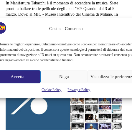
In Manifattura Tabacchi è il momento di accendere la musica. Siete
pronti a ballare tra le pellicole degli anni ‘70? Quando: dal 3 al 5
marzo. Dove: al MIC - Museo Interattivo del Cinema di Milano. In
occasione di #Cineteca70, nell’Archivio Storico dei Film c'è "70 Giri
di Ballo", un’esperienza unica ed emozionante alla scoperta dei
Gestisci Consenso
grandi musical girati negli anni SETTANTA,...
Cristina Canci
fornire le migliori esperienze, utilizziamo tecnologie come i cookie per memorizzare e/o acceder
 informazioni del dispositivo. Il consenso a queste tecnologie ci permetterà di elaborare dati com
portamento di navigazione o ID unici su questo sito. Non acconsentire o ritirare il consenso pu
uire negativamente su alcune caratteristiche e funzioni.
Accetta
Nega
Visualizza le preferen
Cookie Policy
Privacy e Policy