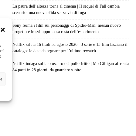
La paura dell’altezza torna al cinema | Il sequel di Fall cambia
scenario: una nuova sfida senza via di fuga
Sony ferma i film sui personaggi di Spider-Man, nessun nuovo
progetto è in sviluppo: cosa resta dell’esperimento
Netflix saluta 16 titoli ad agosto 2026 | 3 serie e 13 film lasciano il
e
catalogo: le date da segnare per l’ultimo rewatch
e il
ò
Netflix indaga sul lato oscuro del pollo fritto | Mo Gilligan affronta
84 pasti in 28 giorni: da guardare subito
ze