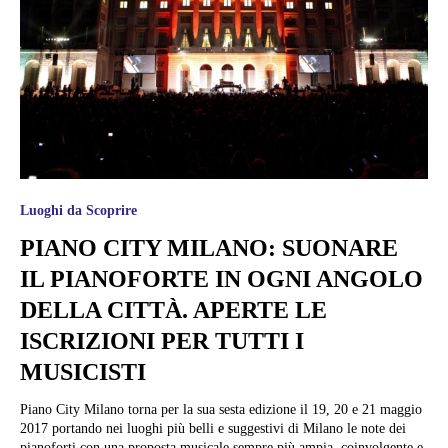
Luoghi da Scoprire
PIANO CITY MILANO: SUONARE
IL PIANOFORTE IN OGNI ANGOLO
DELLA CITTÀ. APERTE LE
ISCRIZIONI PER TUTTI I
MUSICISTI
Piano City Milano torna per la sua sesta edizione il 19, 20 e 21 maggio
2017 portando nei luoghi più belli e suggestivi di Milano le note dei
pianoforti con una proposta musicale sempre più ampia, coinvolgente e