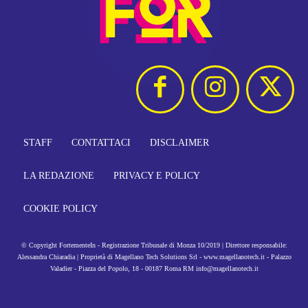
STAFF
CONTATTACI
DISCLAIMER
LA REDAZIONE
PRIVACY E POLICY
COOKIE POLICY
© Copyright FortementeIn - Registrazione Tribunale di Monza 10/2019 | Direttore responsabile:
Alessandra Chiaradia | Proprietà di Magellano Tech Solutions Srl - www.magellanotech.it - Palazzo
Valadier - Piazza del Popolo, 18 - 00187 Roma RM info@magellanotech.it