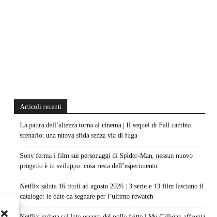
Articoli recenti
La paura dell’altezza torna al cinema | Il sequel di Fall cambia
scenario: una nuova sfida senza via di fuga
Sony ferma i film sui personaggi di Spider-Man, nessun nuovo
progetto è in sviluppo: cosa resta dell’esperimento
Netflix saluta 16 titoli ad agosto 2026 | 3 serie e 13 film lasciano il
catalogo: le date da segnare per l’ultimo rewatch
Netflix indaga sul lato oscuro del pollo fritto | Mo Gilligan affronta