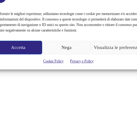
Sapere che ci sarà la seconda stagione di Stranger Things è già di per
sé una splendida notizia, inoltre in questi giorni stanno uscendo delle
fornire le migliori esperienze, utilizziamo tecnologie come i cookie per memorizzare e/o acceder
indiscrezioni davvero curiose, tra cui l’ambientazione, che ha fatto
 informazioni del dispositivo. Il consenso a queste tecnologie ci permetterà di elaborare dati com
molto discutere per il presunto cambio di periodo, i personaggi e sul
portamento di navigazione o ID unici su questo sito. Non acconsentire o ritirare il consenso pu
ritorno o meno di Eleven. In una intervista con Entertainment
uire negativamente su alcune caratteristiche e funzioni.
Weekly sono stati proprio...
Alessandra Chiaradia
Accetta
Nega
Visualizza le preferen
Cookie Policy
Privacy e Policy