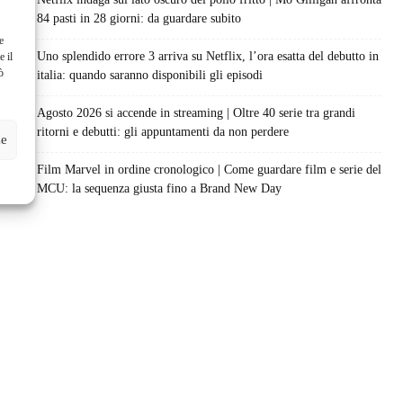
84 pasti in 28 giorni: da guardare subito
e
Uno splendido errore 3 arriva su Netflix, l’ora esatta del debutto in
e il
ò
italia: quando saranno disponibili gli episodi
Agosto 2026 si accende in streaming | Oltre 40 serie tra grandi
ritorni e debutti: gli appuntamenti da non perdere
ze
Film Marvel in ordine cronologico | Come guardare film e serie del
MCU: la sequenza giusta fino a Brand New Day