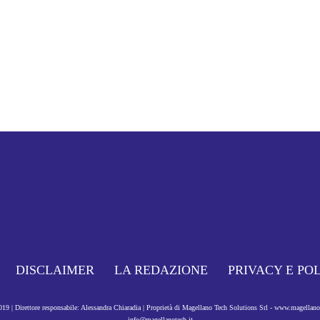
DISCLAIMER
LA REDAZIONE
PRIVACY E PO
9 | Direttore responsabile: Alessandra Chiaradia | Proprietà di Magellano Tech Solutions Srl - www.magellan
info@magellanotech.it