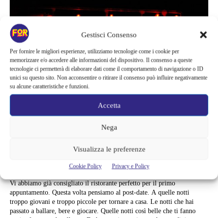
Gestisci Consenso
Per fornire le migliori esperienze, utilizziamo tecnologie come i cookie per
memorizzare e/o accedere alle informazioni del dispositivo. Il consenso a queste
tecnologie ci permetterà di elaborare dati come il comportamento di navigazione o ID
unici su questo sito. Non acconsentire o ritirare il consenso può influire negativamente
su alcune caratteristiche e funzioni.
Accetta
Nega
Luoghi da Scoprire
5 RISTORANTI PER LO SPUNTINO
Visualizza le preferenze
DI MEZZANOTTE A MILANO
Cookie Policy
Privacy e Policy
Vi abbiamo già consigliato il ristorante perfetto per il primo
appuntamento. Questa volta pensiamo al post-date. A quelle notti
troppo giovani e troppo piccole per tornare a casa. Le notti che hai
passato a ballare, bere e giocare. Quelle notti così belle che ti fanno