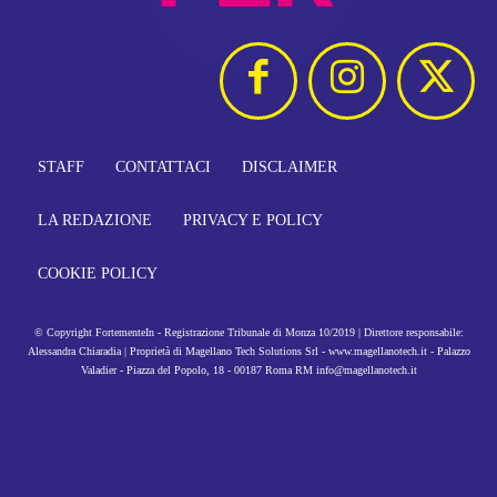
STAFF
CONTATTACI
DISCLAIMER
LA REDAZIONE
PRIVACY E POLICY
COOKIE POLICY
© Copyright FortementeIn - Registrazione Tribunale di Monza 10/2019 | Direttore responsabile:
Alessandra Chiaradia | Proprietà di Magellano Tech Solutions Srl - www.magellanotech.it - Palazzo
Valadier - Piazza del Popolo, 18 - 00187 Roma RM info@magellanotech.it