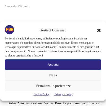
Alessandra Chiaradia
Gestisci Consenso
Per fornire le migliori esperienze, utilizziamo tecnologie come i cookie per
memorizzare e/o accedere alle informazioni del dispositivo. Il consenso a queste
tecnologie ci permetterà di elaborare dati come il comportamento di navigazione o ID
unici su questo sito. Non acconsentire o ritirare il consenso può influire negativamente
su alcune caratteristiche e funzioni.
Accetta
Nega
Articoli recenti
Visualizza le preferenze
Spider-Man: Brand New Day riapre una vecchia ferita | Il finale
alimenta una nuova teoria: il dettaglio che coinvolge i due più amati
Cookie Policy
Privacy e Policy
Barbie 2 rischia di saltare | Warner Bros. ha pochi mesi per trovare un