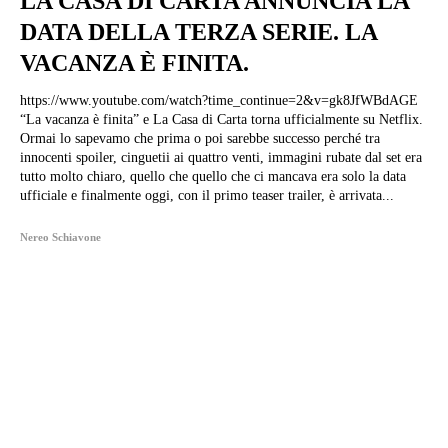
LA CASA DI CARTA ANNUNCIA LA
DATA DELLA TERZA SERIE. LA
VACANZA È FINITA.
https://www.youtube.com/watch?time_continue=2&v=gk8JfWBdAGE
“La vacanza è finita” e La Casa di Carta torna ufficialmente su Netflix.
Ormai lo sapevamo che prima o poi sarebbe successo perché tra
innocenti spoiler, cinguetii ai quattro venti, immagini rubate dal set era
tutto molto chiaro, quello che quello che ci mancava era solo la data
ufficiale e finalmente oggi, con il primo teaser trailer, è arrivata...
Nereo Schiavone