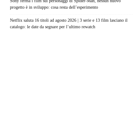
Sony ferma i film sui personaggi di Spider-Man, nessun nuovo
progetto è in sviluppo: cosa resta dell’esperimento
Netflix saluta 16 titoli ad agosto 2026 | 3 serie e 13 film lasciano il
catalogo: le date da segnare per l’ultimo rewatch