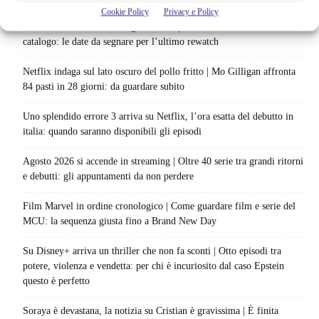
Articoli recenti
Cookie Policy
Privacy e Policy
Netflix saluta 16 titoli ad agosto 2026 | 3 serie e 13 film lasciano il
catalogo: le date da segnare per l’ultimo rewatch
Netflix indaga sul lato oscuro del pollo fritto | Mo Gilligan affronta
84 pasti in 28 giorni: da guardare subito
Uno splendido errore 3 arriva su Netflix, l’ora esatta del debutto in
italia: quando saranno disponibili gli episodi
Agosto 2026 si accende in streaming | Oltre 40 serie tra grandi ritorni
e debutti: gli appuntamenti da non perdere
Film Marvel in ordine cronologico | Come guardare film e serie del
MCU: la sequenza giusta fino a Brand New Day
Su Disney+ arriva un thriller che non fa sconti | Otto episodi tra
potere, violenza e vendetta: per chi è incuriosito dal caso Epstein
questo è perfetto
Soraya è devastana, la notizia su Cristian è gravissima | È finita