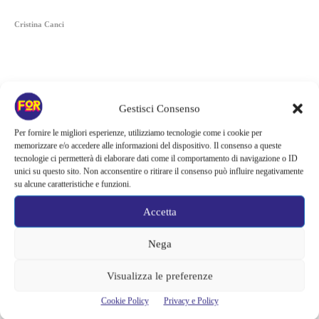
Cristina Canci
Gestisci Consenso
Per fornire le migliori esperienze, utilizziamo tecnologie come i cookie per
memorizzare e/o accedere alle informazioni del dispositivo. Il consenso a queste
tecnologie ci permetterà di elaborare dati come il comportamento di navigazione o ID
unici su questo sito. Non acconsentire o ritirare il consenso può influire negativamente
su alcune caratteristiche e funzioni.
Accetta
Nega
Articoli recenti
Netflix indaga sul lato oscuro del pollo fritto | Mo Gilligan affronta
Visualizza le preferenze
84 pasti in 28 giorni: da guardare subito
Cookie Policy
Privacy e Policy
Uno splendido errore 3 arriva su Netflix, l’ora esatta del debutto in