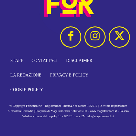
STAFF
CONTATTACI
DISCLAIMER
LA REDAZIONE
PRIVACY E POLICY
COOKIE POLICY
© Copyright FortementeIn - Registrazione Tribunale di Monza 10/2019 | Direttore responsabile:
Alessandra Chiaradia | Proprietà di Magellano Tech Solutions Srl - www.magellanotech.it - Palazzo
Valadier - Piazza del Popolo, 18 - 00187 Roma RM info@magellanotech.it