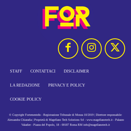
STAFF
CONTATTACI
DISCLAIMER
LA REDAZIONE
PRIVACY E POLICY
COOKIE POLICY
© Copyright FortementeIn - Registrazione Tribunale di Monza 10/2019 | Direttore responsabile:
Alessandra Chiaradia | Proprietà di Magellano Tech Solutions Srl - www.magellanotech.it - Palazzo
Valadier - Piazza del Popolo, 18 - 00187 Roma RM info@magellanotech.it