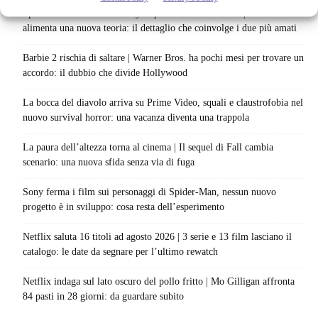
Spider-Man: Brand New Day riapre una vecchia ferita | Il finale
alimenta una nuova teoria: il dettaglio che coinvolge i due più amati
Barbie 2 rischia di saltare | Warner Bros. ha pochi mesi per trovare un
accordo: il dubbio che divide Hollywood
La bocca del diavolo arriva su Prime Video, squali e claustrofobia nel
nuovo survival horror: una vacanza diventa una trappola
La paura dell’altezza torna al cinema | Il sequel di Fall cambia
scenario: una nuova sfida senza via di fuga
Sony ferma i film sui personaggi di Spider-Man, nessun nuovo
progetto è in sviluppo: cosa resta dell’esperimento
Netflix saluta 16 titoli ad agosto 2026 | 3 serie e 13 film lasciano il
catalogo: le date da segnare per l’ultimo rewatch
Netflix indaga sul lato oscuro del pollo fritto | Mo Gilligan affronta
84 pasti in 28 giorni: da guardare subito