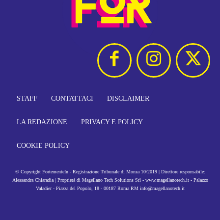
STAFF
CONTATTACI
DISCLAIMER
LA REDAZIONE
PRIVACY E POLICY
COOKIE POLICY
© Copyright FortementeIn - Registrazione Tribunale di Monza 10/2019 | Direttore responsabile:
Alessandra Chiaradia | Proprietà di Magellano Tech Solutions Srl - www.magellanotech.it - Palazzo
Valadier - Piazza del Popolo, 18 - 00187 Roma RM info@magellanotech.it