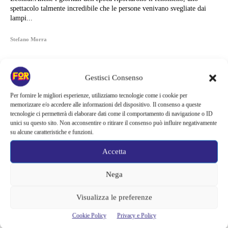
spettacolo talmente incredibile che le persone venivano svegliate dai
lampi...
Stefano Morra
Gestisci Consenso
Per fornire le migliori esperienze, utilizziamo tecnologie come i cookie per
memorizzare e/o accedere alle informazioni del dispositivo. Il consenso a queste
tecnologie ci permetterà di elaborare dati come il comportamento di navigazione o ID
unici su questo sito. Non acconsentire o ritirare il consenso può influire negativamente
su alcune caratteristiche e funzioni.
Accetta
Nega
Articoli recenti
Visualizza le preferenze
Cookie Policy
Privacy e Policy
La bocca del diavolo arriva su Prime Video, squali e claustrofobia nel
nuovo survival horror: una vacanza diventa una trappola