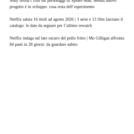
Sony ferma i film sui personaggi di Spider-Man, nessun nuovo
progetto è in sviluppo: cosa resta dell’esperimento
Netflix saluta 16 titoli ad agosto 2026 | 3 serie e 13 film lasciano il
catalogo: le date da segnare per l’ultimo rewatch
Netflix indaga sul lato oscuro del pollo fritto | Mo Gilligan affronta
84 pasti in 28 giorni: da guardare subito