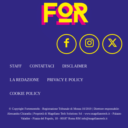
STAFF
CONTATTACI
DISCLAIMER
LA REDAZIONE
PRIVACY E POLICY
COOKIE POLICY
© Copyright FortementeIn - Registrazione Tribunale di Monza 10/2019 | Direttore responsabile:
Alessandra Chiaradia | Proprietà di Magellano Tech Solutions Srl - www.magellanotech.it - Palazzo
Valadier - Piazza del Popolo, 18 - 00187 Roma RM info@magellanotech.it