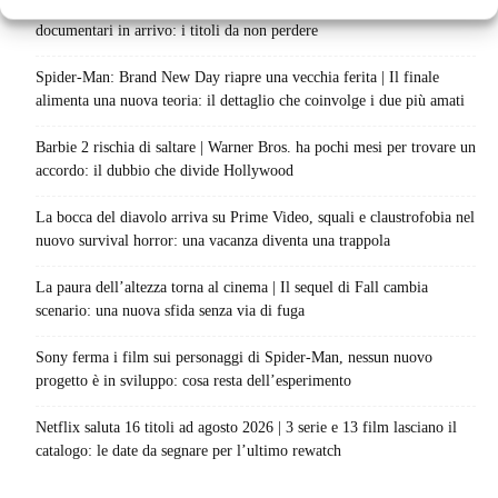
Sky e NOW svelano le uscite di agosto 2026 | Serie, film e
documentari in arrivo: i titoli da non perdere
Spider-Man: Brand New Day riapre una vecchia ferita | Il finale
alimenta una nuova teoria: il dettaglio che coinvolge i due più amati
Barbie 2 rischia di saltare | Warner Bros. ha pochi mesi per trovare un
accordo: il dubbio che divide Hollywood
La bocca del diavolo arriva su Prime Video, squali e claustrofobia nel
nuovo survival horror: una vacanza diventa una trappola
La paura dell’altezza torna al cinema | Il sequel di Fall cambia
scenario: una nuova sfida senza via di fuga
Sony ferma i film sui personaggi di Spider-Man, nessun nuovo
progetto è in sviluppo: cosa resta dell’esperimento
Netflix saluta 16 titoli ad agosto 2026 | 3 serie e 13 film lasciano il
catalogo: le date da segnare per l’ultimo rewatch