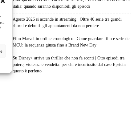
italia: quando saranno disponibili gli episodi
e
Agosto 2026 si accende in streaming | Oltre 40 serie tra grandi
e il
ritorni e debutti: gli appuntamenti da non perdere
ò
Film Marvel in ordine cronologico | Come guardare film e serie del
MCU: la sequenza giusta fino a Brand New Day
ze
Su Disney+ arriva un thriller che non fa sconti | Otto episodi tra
potere, violenza e vendetta: per chi è incuriosito dal caso Epstein
questo è perfetto