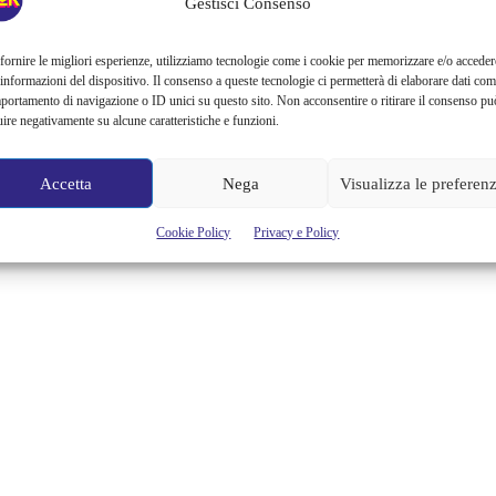
Gestisci Consenso
Vaccino contro il Covid-19, ci sono ancora tanti i dubbi che devono
essere dissipati così da farsi un’idea di come si è arrivati a questo
risultato in “poco tempo” e capirne la sua efficacia, oltre che valutare
fornire le migliori esperienze, utilizziamo tecnologie come i cookie per memorizzare e/o acceder
la sua presunta pericolosità. È sempre importante inoltre ricordare
 informazioni del dispositivo. Il consenso a queste tecnologie ci permetterà di elaborare dati com
che vaccinarsi è importante in generale per la salute di tutti, questo
portamento di navigazione o ID unici su questo sito. Non acconsentire o ritirare il consenso pu
lo...
uire negativamente su alcune caratteristiche e funzioni.
Alessandra Chiaradia
Accetta
Nega
Visualizza le preferen
Cookie Policy
Privacy e Policy