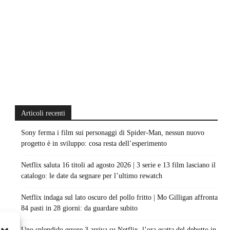
Articoli recenti
Sony ferma i film sui personaggi di Spider-Man, nessun nuovo
progetto è in sviluppo: cosa resta dell’esperimento
Netflix saluta 16 titoli ad agosto 2026 | 3 serie e 13 film lasciano il
catalogo: le date da segnare per l’ultimo rewatch
Netflix indaga sul lato oscuro del pollo fritto | Mo Gilligan affronta
84 pasti in 28 giorni: da guardare subito
Uno splendido errore 3 arriva su Netflix, l’ora esatta del debutto in