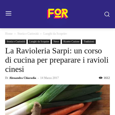
Home
Storia e Curiosità
Luoghi da Scoprire
Storia e Curiosità
Luoghi da Scoprire
News
Ricette Curiose
Tradizioni
La Ravioleria Sarpi: un corso
di cucina per preparare i ravioli
cinesi
Di
Alessandra Chiaradia
-
14 Marzo 2017
1612