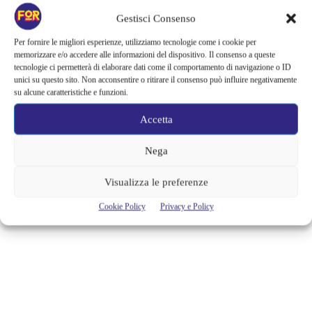
Gestisci Consenso
Per fornire le migliori esperienze, utilizziamo tecnologie come i cookie per
memorizzare e/o accedere alle informazioni del dispositivo. Il consenso a queste
tecnologie ci permetterà di elaborare dati come il comportamento di navigazione o ID
unici su questo sito. Non acconsentire o ritirare il consenso può influire negativamente
su alcune caratteristiche e funzioni.
La Ravioleria Sarpi
Accetta
Via Paolo Sarpi n.27, Milano
Tel. 331 887 0596
Nega
Visualizza le preferenze
TAGS
cucina
milano
via paolo sarpi
Cookie Policy
Privacy e Policy