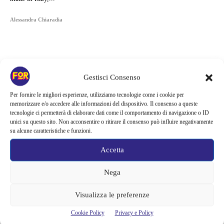
Alessandra Chiaradia
Gestisci Consenso
Per fornire le migliori esperienze, utilizziamo tecnologie come i cookie per
memorizzare e/o accedere alle informazioni del dispositivo. Il consenso a queste
tecnologie ci permetterà di elaborare dati come il comportamento di navigazione o ID
unici su questo sito. Non acconsentire o ritirare il consenso può influire negativamente
su alcune caratteristiche e funzioni.
Accetta
Nega
Articoli recenti
Netflix indaga sul lato oscuro del pollo fritto | Mo Gilligan affronta
Visualizza le preferenze
84 pasti in 28 giorni: da guardare subito
Cookie Policy
Privacy e Policy