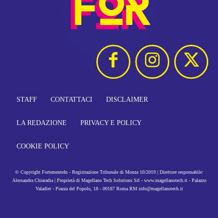
STAFF
CONTATTACI
DISCLAIMER
LA REDAZIONE
PRIVACY E POLICY
COOKIE POLICY
© Copyright FortementeIn - Registrazione Tribunale di Monza 10/2019 | Direttore responsabile:
Alessandra Chiaradia | Proprietà di Magellano Tech Solutions Srl - www.magellanotech.it - Palazzo
Valadier - Piazza del Popolo, 18 - 00187 Roma RM info@magellanotech.it