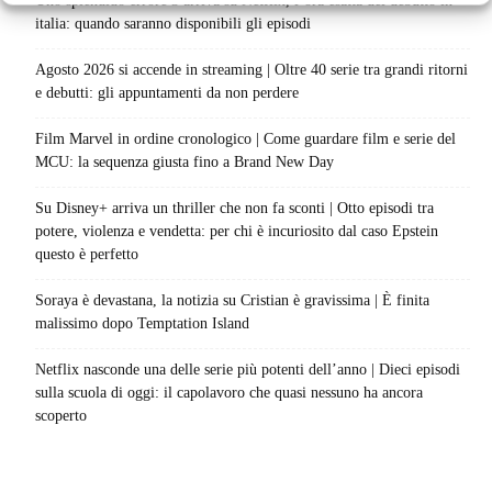
Uno splendido errore 3 arriva su Netflix, l’ora esatta del debutto in
italia: quando saranno disponibili gli episodi
Agosto 2026 si accende in streaming | Oltre 40 serie tra grandi ritorni
e debutti: gli appuntamenti da non perdere
Film Marvel in ordine cronologico | Come guardare film e serie del
MCU: la sequenza giusta fino a Brand New Day
Su Disney+ arriva un thriller che non fa sconti | Otto episodi tra
potere, violenza e vendetta: per chi è incuriosito dal caso Epstein
questo è perfetto
Soraya è devastana, la notizia su Cristian è gravissima | È finita
malissimo dopo Temptation Island
Netflix nasconde una delle serie più potenti dell’anno | Dieci episodi
sulla scuola di oggi: il capolavoro che quasi nessuno ha ancora
scoperto