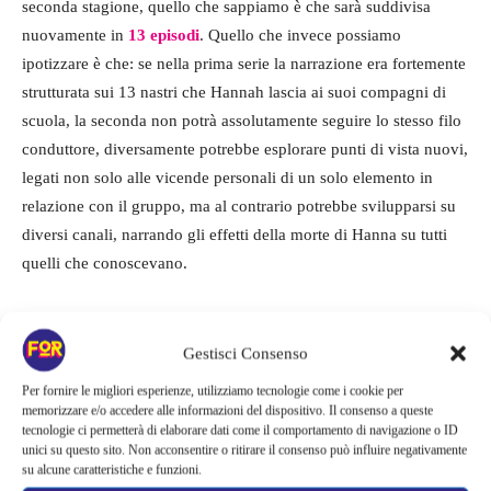
seconda stagione, quello che sappiamo è che sarà suddivisa
nuovamente in
13 episodi
. Quello che invece possiamo
ipotizzare è che: se nella prima serie la narrazione era fortemente
strutturata sui 13 nastri che Hannah lascia ai suoi compagni di
scuola, la seconda non potrà assolutamente seguire lo stesso filo
conduttore, diversamente potrebbe esplorare punti di vista nuovi,
legati non solo alle vicende personali di un solo elemento in
relazione con il gruppo, ma al contrario potrebbe svilupparsi su
diversi canali, narrando gli effetti della morte di Hanna su tutti
quelli che conoscevano.
Confermato lo
showrunner
Brian Yorkey
, il quale si è occupato
di adattare il romanzo alla tv ed è già stato il produttore esecutivo
Gestisci Consenso
della prima stagione.
Per fornire le migliori esperienze, utilizziamo tecnologie come i cookie per
memorizzare e/o accedere alle informazioni del dispositivo. Il consenso a queste
tecnologie ci permetterà di elaborare dati come il comportamento di navigazione o ID
TAGS
Netflix
novità
seconda stagione
serie tv
telefilm
unici su questo sito. Non acconsentire o ritirare il consenso può influire negativamente
su alcune caratteristiche e funzioni.
tredici