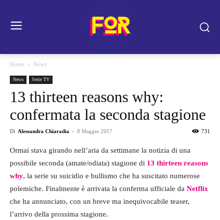
Home
News
News
Serie TV
13 thirteen reasons why:
confermata la seconda stagione
Di
Alessandra Chiaradia
-
8 Maggio 2017
731
Ormai stava girando nell’aria da settimane la notizia di una
possibile seconda (amate/odiata) stagione di
13 thirteen reasons
why
, la serie su suicidio e bullismo che ha suscitato numerose
polemiche. Finalmente è arrivata la conferma ufficiale da
Netflix
che ha annunciato, con un breve ma inequivocabile teaser,
l’arrivo della prossima stagione.