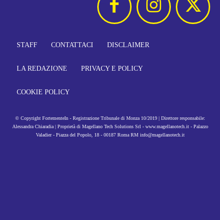
STAFF
CONTATTACI
DISCLAIMER
LA REDAZIONE
PRIVACY E POLICY
COOKIE POLICY
© Copyright FortementeIn - Registrazione Tribunale di Monza 10/2019 | Direttore responsabile:
Alessandra Chiaradia | Proprietà di Magellano Tech Solutions Srl - www.magellanotech.it - Palazzo
Valadier - Piazza del Popolo, 18 - 00187 Roma RM info@magellanotech.it