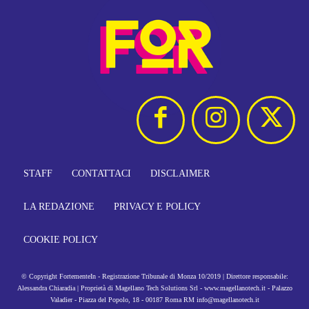
STAFF
CONTATTACI
DISCLAIMER
LA REDAZIONE
PRIVACY E POLICY
COOKIE POLICY
© Copyright FortementeIn - Registrazione Tribunale di Monza 10/2019 | Direttore responsabile:
Alessandra Chiaradia | Proprietà di Magellano Tech Solutions Srl - www.magellanotech.it - Palazzo
Valadier - Piazza del Popolo, 18 - 00187 Roma RM info@magellanotech.it