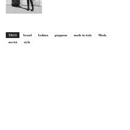
TAGS
brand
fashion
giappone
made in italy
Moda
novità
style