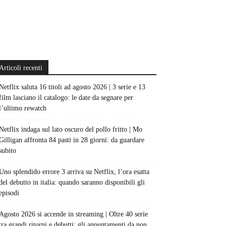
Articoli recenti
Netflix saluta 16 titoli ad agosto 2026 | 3 serie e 13
film lasciano il catalogo: le date da segnare per
l’ultimo rewatch
Netflix indaga sul lato oscuro del pollo fritto | Mo
Gilligan affronta 84 pasti in 28 giorni: da guardare
subito
Uno splendido errore 3 arriva su Netflix, l’ora esatta
del debutto in italia: quando saranno disponibili gli
episodi
Agosto 2026 si accende in streaming | Oltre 40 serie
tra grandi ritorni e debutti: gli appuntamenti da non