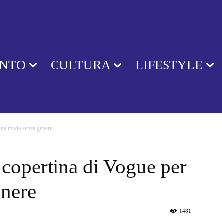
ENTO
CULTURA
LIFESTYLE
 una moda senza genere
a copertina di Vogue per
enere
1481