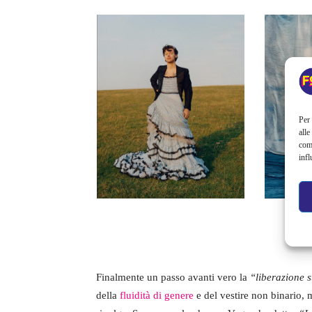
Per 
alle
com
infl
Finalmente un passo avanti vero la
“liberazione s
della
fluidità di genere
e del vestire non binario, m