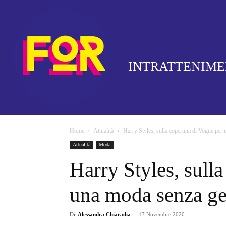
INTRATTENIM
Home
Attualità
Harry Styles, sulla copertina di Vogue per
Attualità
Moda
Harry Styles, sull
una moda senza g
Di
Alessandra Chiaradia
-
17 Novembre 2020