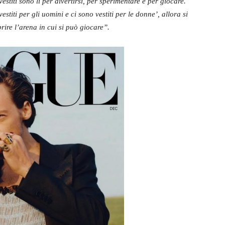
vestiti sono lì per divertirsi, per sperimentare e per giocare.
stiti per gli uomini e ci sono vestiti per le donne’, allora si
ire l’arena in cui si può giocare”.