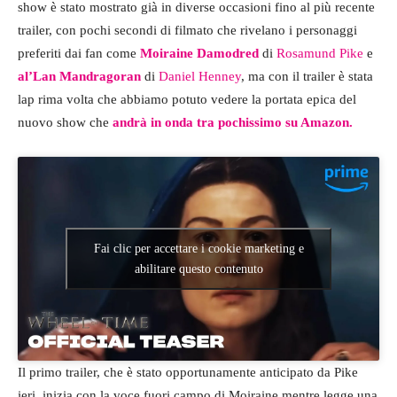
show è stato mostrato già in diverse occasioni fino al più recente
trailer, con pochi secondi di filmato che rivelano i personaggi
preferiti dai fan come
Moiraine Damodred
di
Rosamund Pike
e
al’
Lan Mandragoran
di
Daniel Henney
, ma con il trailer è stata
lap rima volta che abbiamo potuto vedere la portata epica del
nuovo show che
andrà in onda tra pochissimo su Amazon.
Fai clic per accettare i cookie marketing e
abilitare questo contenuto
Il primo trailer, che è stato opportunamente anticipato da Pike
ieri, inizia con la voce fuori campo di Moiraine mentre legge una