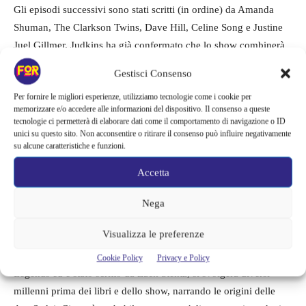
Gli episodi successivi sono stati scritti (in ordine) da Amanda
Shuman, The Clarkson Twins, Dave Hill, Celine Song e Justine
Juel Gillmer. Judkins ha già confermato che lo show combinerà
eventi da più libri. E questo è un bene, considerando che la serie
Gestisci Consenso
di romanzi si estende su quindici libri, un prequel e due libri di
Per fornire le migliori esperienze, utilizziamo tecnologie come i cookie per
accompagnamento.
memorizzare e/o accedere alle informazioni del dispositivo. Il consenso a queste
tecnologie ci permetterà di elaborare dati come il comportamento di navigazione o ID
unici su questo sito. Non acconsentire o ritirare il consenso può influire negativamente
C’è un film sulla Ruota del
su alcune caratteristiche e funzioni.
Tempo?
Accetta
I romanzi de La Ruota del Tempo di Jordan sembrano avere
Nega
avuto una sorta di rinascita negli ultimi tempi. Oltre alla serie,
Visualizza le preferenze
sembra ci sia anche una trilogia di film prequel che si dice sia in
lavorazione. Il primo film della trilogia si chiamerà Age of
Cookie Policy
Privacy e Policy
Legends ed è stato scritto da Zack Stentz, si svolgerà diversi
millenni prima dei libri e dello show, narrando le origini delle