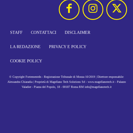
STAFF
CONTATTACI
DISCLAIMER
LA REDAZIONE
PRIVACY E POLICY
COOKIE POLICY
© Copyright FortementeIn - Registrazione Tribunale di Monza 10/2019 | Direttore responsabile:
Alessandra Chiaradia | Proprietà di Magellano Tech Solutions Srl - www.magellanotech.it - Palazzo
Valadier - Piazza del Popolo, 18 - 00187 Roma RM info@magellanotech.it