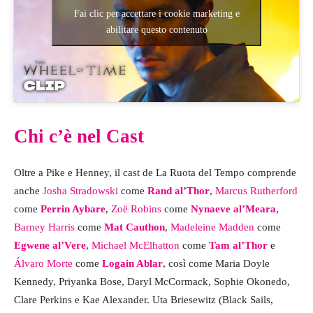
Fai clic per accettare i cookie marketing e
abilitare questo contenuto
Chi c’è nel Cast
Oltre a Pike e Henney, il cast de La Ruota del Tempo comprende
anche
Josha Stradowski
come
Rand al’Thor
,
Marcus Rutherford
come
Perrin Aybare
,
Zoë Robins
come
Nynaeve al’Meara
,
Barney Harris
come
Mat Cauthon
,
Madeleine Madden
come
Egwene al’Vere
,
Michael McElhatton
come
Tam al’Thor
e
Álvaro Morte
come
Logain Ablar
, così come Maria Doyle
Kennedy, Priyanka Bose, Daryl McCormack, Sophie Okonedo,
Clare Perkins e Kae Alexander. Uta Briesewitz (Black Sails,