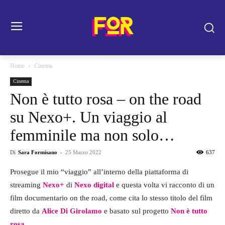
Home
Cinema
Cinema
Non è tutto rosa – on the road
su Nexo+. Un viaggio al
femminile ma non solo…
Di
Sara Formisano
-
25 Marzo 2022
637
Prosegue il mio “viaggio” all’interno della piattaforma di
streaming
Nexo+
di
Nexo digital
e questa volta vi racconto di un
film documentario on the road, come cita lo stesso titolo del film
diretto da
Alice Di Girolamo
e basato sul progetto
Non è tutto
rosa
.