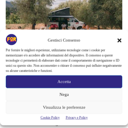
Gestisci Consenso
Per fornire le migliori esperienze, utilizziamo tecnologie come i cookie per
memorizzare e/o accedere alle informazioni del dispositivo. Il consenso a queste
tecnologie ci permetterà di elaborare dati come il comportamento di navigazione o ID
Personalmente ho sempre amato le storie on the road, mi hanno
unici su questo sito. Non acconsentire o ritirare il consenso può influire negativamente
su alcune caratteristiche e funzioni.
sempre trasmesso quel senso di pura libertà che ogni progetto
creativo dovrebbe avere e in questo caso ci son o tutti gli
Accetta
elementi per una buona narrazione.
La visione di
Non è tutto rosa – on the road
è piacevole da più
Nega
punti di vista, sia per il modo in cui è costruito il film, sia per il
Visualizza le preferenze
genere di argomenti ma soprattutto per l’arricchimento che se ne
ricava ascoltando e potendo osservare le storie di molte donne
Cookie Policy
Privacy e Policy
che sono riuscite nei loro sogni.