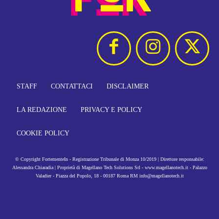
STAFF
CONTATTACI
DISCLAIMER
LA REDAZIONE
PRIVACY E POLICY
COOKIE POLICY
© Copyright FortementeIn - Registrazione Tribunale di Monza 10/2019 | Direttore responsabile:
Alessandra Chiaradia | Proprietà di Magellano Tech Solutions Srl - www.magellanotech.it - Palazzo
Valadier - Piazza del Popolo, 18 - 00187 Roma RM info@magellanotech.it