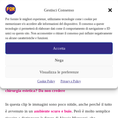
Gestisci Consenso
Per fornire le migliori esperienze, utilizziamo tecnologie come i cookie per
memorizzare e/o accedere alle informazioni del dispositivo. Il consenso a queste
tecnologie ci permetterà di elaborare dati come il comportamento di navigazione o ID
Fai clic per accettare i cookie marketing e
unici su questo sito. Non acconsentire o ritirare il consenso può influire negativamente
abilitare questo contenuto
su alcune caratteristiche e funzioni.
Accetta
Nega
UN POST CONDIVISO DA MARCO CASTAGNA (@MARCOCASTAGNA1)
Visualizza le preferenze
Cookie Policy
Privacy e Policy
LEGGI ANCHE->
Alessia Marcuzzi, com’era prima della
chirurgia estetica? Da non credere
In questa clip le immagini sono poco nitide, anche perché il tutto
è avvenuto in un
ambiente scuro e buio
. Però è molto semplice
riuscire a distinguere la figura di Alessia Marcuzzi, che