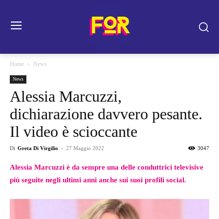
Home
News
News
Alessia Marcuzzi,
dichiarazione davvero pesante.
Il video è scioccante
Di
Greta Di Virgilio
-
27 Maggio 2022
3047
Alessia Marcuzzi è da sempre una delle conduttrici televisive
più seguite negli ultimi anni anche sui suoi profili social.