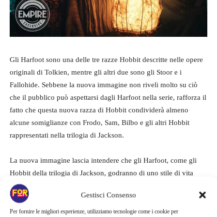
Gli Harfoot sono una delle tre razze Hobbit descritte nelle opere
originali di Tolkien, mentre gli altri due sono gli Stoor e i
Fallohide. Sebbene la nuova immagine non riveli molto su ciò
che il pubblico può aspettarsi dagli Harfoot nella serie, rafforza il
fatto che questa nuova razza di Hobbit condividerà almeno
alcune somiglianze con Frodo, Sam, Bilbo e gli altri Hobbit
rappresentati nella trilogia di Jackson.
La nuova immagine lascia intendere che gli Harfoot, come gli
Hobbit della trilogia di Jackson, godranno di uno stile di vita
relativamente semplice e pacifico, sfoggiando un abbigliamento
Gestisci Consenso
modesto e non impegnandosi nelle pratiche più industriali per
cui i Nani sono noti.
Per fornire le migliori esperienze, utilizziamo tecnologie come i cookie per