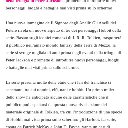
della trilogia di Peter Jackson
e promette di introdurre nuovi
personaggi, luoghi e battaglie mai visti prima sullo schermo.
Una nuova immagine de Il Signore degli Anelli: Gli Anelli del
Potere rivela un nuovo aspetto di tre dei personaggi Hobbit della
serie. Basato sugli iconici romanzi di J. R. R. Tolkien, trasporterà
il pubblico nell’amato mondo fantasy della Terra di Mezzo, la
serie si svolge migliaia di anni prima degli eventi della trilogia di
Peter Jackson e promette di introdurre nuovi personaggi, luoghi
e battaglie mai visti prima sullo schermo.
La serie presenta molte delle etnie che i fan del franchise si
aspettano, tra cui uomini, elfi, nani e hobbit. Un primo trailer
dello show ha anticipato alcune delle caratteristiche che il
pubblico può aspettarsi da questa nuova rivisitazione del
materiale originale di Tolkien, tra cui l’introduzione di una specie
di Hobbit mai vista prima sullo schermo: gli Harfoot. La serie,
creata da Patrick McKay e John D. Payne, vanta un cast di