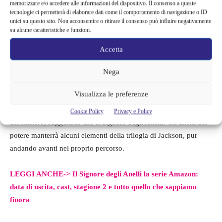
memorizzare e/o accedere alle informazioni del dispositivo. Il consenso a queste
tecnologie ci permetterà di elaborare dati come il comportamento di navigazione o ID
LEGGI ANCHE->
Il Signore degli Anelli: cosa sapere su
unici su questo sito. Non acconsentire o ritirare il consenso può influire negativamente
su alcune caratteristiche e funzioni.
Elrond prima de “Gli anelli del potere”
Accetta
La trilogia del Signore degli Anelli di Jackson è amata da
innumerevoli fan in tutto il mondo e la pressione è
Nega
comprensibilmente alta per Amazon, che deve realizzare uno
Visualizza le preferenze
show all’altezza delle aspettative create dalla trilogia originale.
Sebbene il trailer del prossimo show mantenga vivo gran parte
Cookie Policy
Privacy e Policy
del mistero, suggerisce che Il Signore degli Anelli: Gli anelli del
potere manterrà alcuni elementi della trilogia di Jackson, pur
andando avanti nel proprio percorso.
LEGGI ANCHE->
Il Signore degli Anelli la serie Amazon:
data di uscita, cast, stagione 2 e tutto quello che sappiamo
finora