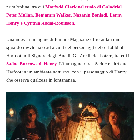
prim’ordine, tra cui
Morfydd Clark nel ruolo di Galadriel,
Peter Mullan, Benjamin Walker, Nazanin Boniadi, Lenny
Henry e Cynthia Addai-Robinson.
Una nuova immagine di Empire Magazine offre ai fan uno
sguardo ravvicinato ad alcuni dei personaggi dello Hobbit di
Harfoot in Il Signore degli Anelli: Gli Anelli del Potere, tra cui il
Sadoc Burrows di Henry.
L’immagine ritrae Sadoc e altri due
Harfoot in un ambiente notturno, con il personaggio di Henry
che osserva qualcosa in lontananza.