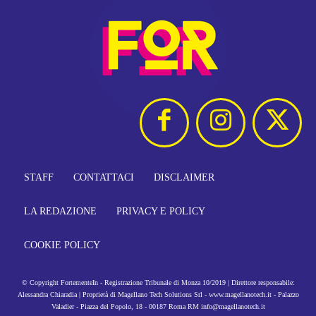
STAFF
CONTATTACI
DISCLAIMER
LA REDAZIONE
PRIVACY E POLICY
COOKIE POLICY
© Copyright FortementeIn - Registrazione Tribunale di Monza 10/2019 | Direttore responsabile:
Alessandra Chiaradia | Proprietà di Magellano Tech Solutions Srl - www.magellanotech.it - Palazzo
Valadier - Piazza del Popolo, 18 - 00187 Roma RM info@magellanotech.it