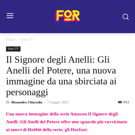
Home
Serie TV
Serie TV
Il Signore degli Anelli: Gli
Anelli del Potere, una nuova
immagine da una sbirciata ai
personaggi
Di
Alessandra Chiaradia
-
7 Giugno 2022
913
Una nuova immagine della serie Amazon Il Signore degli
Anelli: Gli Anelli del Potere offre uno sguardo più ravvicinato
ai nuovi di Hobbit della serie, gli Harfoot.