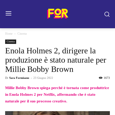
Home
Cinema
Cinema
Enola Holmes 2, dirigere la
produzione è stato naturale per
Millie Bobby Brown
Di
Sara Formisano
-
23 Giugno 2022
1673
Millie Bobby Brown spiega perché è tornata come produttrice
in Enola Holmes 2 per Netflix, affermando che è stato
naturale per il suo processo creativo.