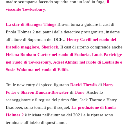
madre scomparsa facendo squadra con un lord in fuga,
il
visconte Tewkesbury
.
La star di
Stranger Things
Brown torna a guidare il cast di
Enola Holmes 2 nei panni della detective protagonista, insieme
all’attore di Superman del DCEU
Henry Cavill nel ruolo del
fratello maggiore, Sherlock
. Il cast di ritorno comprende anche
Helena Bonham Carter nel ruolo di Eudoria, Louis Partridge
nel ruolo di Tewkesbury, Adeel Akhtar nel ruolo di Lestrade e
Susie Wokoma nel ruolo di Edith
.
Tra le new entry di spicco figurano
David Thewlis
di
Harry
Potter
e
Sharon Duncan-Brewster
di
Dune
. Anche lo
sceneggiatore e il regista del primo film, Jack Thorne e Harry
Bradbeer, sono tornati per il sequel.
La produzione di Enola
Holmes 2
è iniziata nell’autunno del 2021 e le riprese sono
terminate all’inizio di quest’anno.