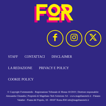
STAFF
CONTATTACI
DISCLAIMER
LA REDAZIONE
PRIVACY E POLICY
COOKIE POLICY
© Copyright FortementeIn - Registrazione Tribunale di Monza 10/2019 | Direttore responsabile:
Alessandra Chiaradia | Proprietà di Magellano Tech Solutions Srl - www.magellanotech.it - Palazzo
Valadier - Piazza del Popolo, 18 - 00187 Roma RM info@magellanotech.it