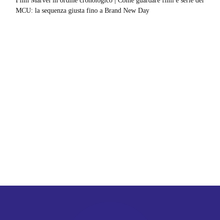
Film Marvel in ordine cronologico | Come guardare film e serie del
MCU: la sequenza giusta fino a Brand New Day