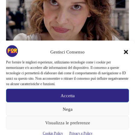
Gestisci Consenso
Per fornire le migliori esperienze, utilizziamo tecnologie come i cookie per
La star di Stranger Things
ha prodotto il primo film di Enola
memorizzare e/o accedere alle informazioni del dispositivo. Il consenso a queste
Holmes a 16 ann
i insieme alla sorella maggiore, Paige Brown, e
tecnologie ci permetterà di elaborare dati come il comportamento di navigazione o ID
ad altri tre co-produttori, che sono tornati per il sequel. Non si sa
unici su questo sito. Non acconsentire o ritirare il consenso può influire negativamente
su alcune caratteristiche e funzioni.
molto della storia del sequel, ma una
breve sinossi di Enola
Holmes 2 rilasciata all’inizio dell’anno da Netflix
rivela che la
Accetta
protagonista seguirà le orme del fratello maggiore e diventerà
Nega
una detective di professione.
Visualizza le preferenze
Il sequel vedrà Enola impegnata nel suo primo caso ufficiale alla
ricerca di una ragazza scomparsa che porterà alla luce una
Cookie Policy
Privacy e Policy