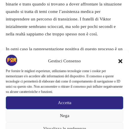
binarie e trans quando si trovano a dover affrontare la situazione
quando si tratta di temi come l’assistenza medica per
intraprendere un percorso di transizione. I fratelli di Viktor
inizialmente sembrano scioccati, ma solo per pochi secondi e
nella realtà sappiamo che troppo spesso non è così.
In ogni caso la rappresentazione positiva di questo processo è un
buon punto su cui riflettere e che nonostante i timori o le
Gestisci Consenso
incertezze forse dovrebbe sempre essere così,
le novità
Per fornire le migliori esperienze, utilizziamo tecnologie come i cookie per
spaventano ma non devono portare a odio ed emarginazione,
memorizzare e/o accedere alle informazioni del dispositivo. Il consenso a queste
inoltre è stata perfetta per proseguire la serie in modo corretto.
tecnologie ci permetterà di elaborare dati come il comportamento di navigazione o ID
unici su questo sito. Non acconsentire o ritirare il consenso può influire negativamente
su alcune caratteristiche e funzioni.
Accetta
Nega
Visualizza le preferenze