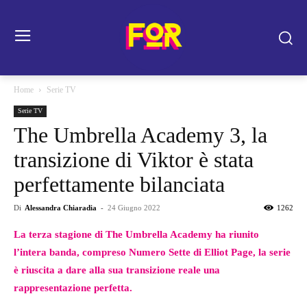
Home
Serie TV
Serie TV
The Umbrella Academy 3, la
transizione di Viktor è stata
perfettamente bilanciata
Di
Alessandra Chiaradia
-
24 Giugno 2022
1262
La terza stagione di The Umbrella Academy ha riunito
l’intera banda, compreso Numero Sette di Elliot Page, la serie
è riuscita a dare alla sua transizione reale una
rappresentazione perfetta.