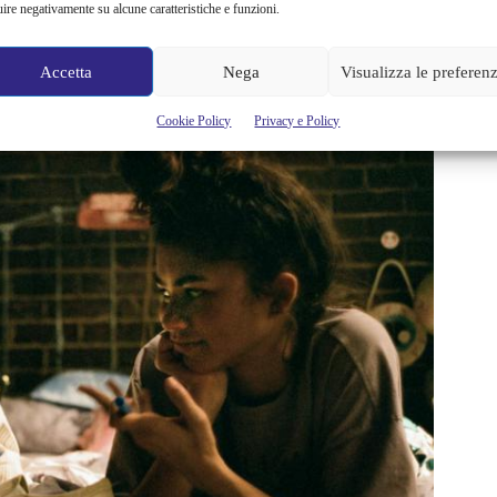
uire negativamente su alcune caratteristiche e funzioni.
oria 3 è molto sensato
Accetta
Nega
Visualizza le preferen
Cookie Policy
Privacy e Policy