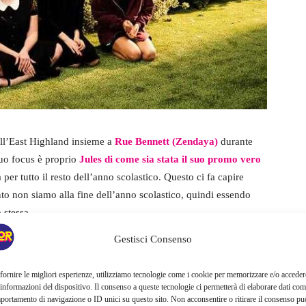
dell’East Highland insieme a
Rue Bennett (Zendaya)
durante
suo focus è proprio
Jules di come sia stata il suo promo vero
a per tutto il resto dell’anno scolastico. Questo ci fa capire
to non siamo alla fine dell’anno scolastico, quindi essendo
 stessa.
Gestisci Consenso
menzione di un evento che accadrà nel futuro e ovviamente
ra tutte è che la terza stagione potrebbe riprendere dopo la
fornire le migliori esperienze, utilizziamo tecnologie come i cookie per memorizzare e/o acceder
vane ha interrotto la narrazione specificando esattamente le
 informazioni del dispositivo. Il consenso a queste tecnologie ci permetterà di elaborare dati com
portamento di navigazione o ID unici su questo sito. Non acconsentire o ritirare il consenso pu
i parliamo dell’autunno 2019.