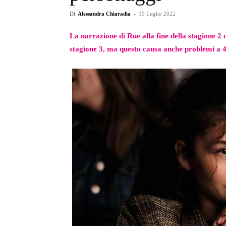
Di
Alessandra Chiaradia
-
19 Luglio 2022
La narrazione di Rue alla fine della stagione 2 
stagione 3, ma questo causa anche problemi a 4