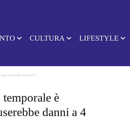
ENTO
CULTURA
LIFESTYLE
e, ma causerebbe danni a 4...
o temporale è
auserebbe danni a 4