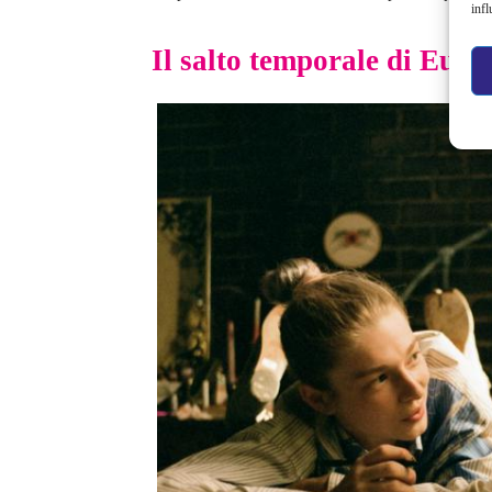
infl
Il salto temporale di Euph