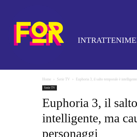
INTRATTENIM
Home
Serie TV
Euphoria 3, il salto temporale è intelligent
Serie TV
Euphoria 3, il salt
intelligente, ma c
personaggi