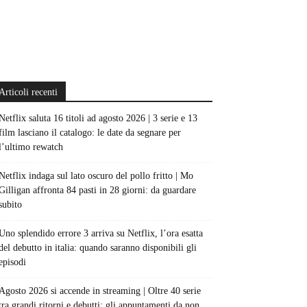
Articoli recenti
Netflix saluta 16 titoli ad agosto 2026 | 3 serie e 13
film lasciano il catalogo: le date da segnare per
l’ultimo rewatch
Netflix indaga sul lato oscuro del pollo fritto | Mo
Gilligan affronta 84 pasti in 28 giorni: da guardare
subito
Uno splendido errore 3 arriva su Netflix, l’ora esatta
del debutto in italia: quando saranno disponibili gli
episodi
Agosto 2026 si accende in streaming | Oltre 40 serie
tra grandi ritorni e debutti: gli appuntamenti da non