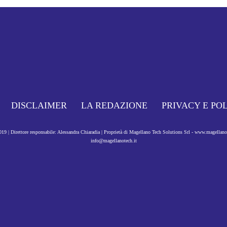
DISCLAIMER
LA REDAZIONE
PRIVACY E PO
9 | Direttore responsabile: Alessandra Chiaradia | Proprietà di Magellano Tech Solutions Srl - www.magellan
info@magellanotech.it