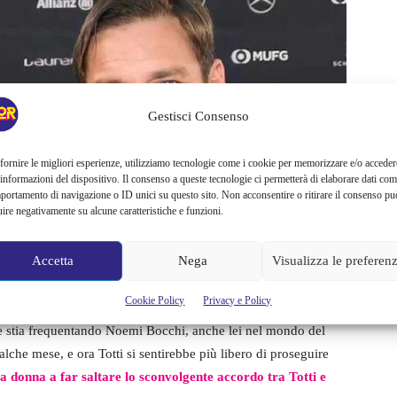
Gestisci Consenso
fornire le migliori esperienze, utilizziamo tecnologie come i cookie per memorizzare e/o acceder
 informazioni del dispositivo. Il consenso a queste tecnologie ci permetterà di elaborare dati com
portamento di navigazione o ID unici su questo sito. Non acconsentire o ritirare il consenso pu
uire negativamente su alcune caratteristiche e funzioni.
Accetta
Nega
Visualizza le preferen
Cookie Policy
Privacy e Policy
re stia frequentando Noemi Bocchi, anche lei nel mondo del
alche mese, e ora Totti si sentirebbe più libero di proseguire
la donna a far saltare lo sconvolgente accordo tra Totti e