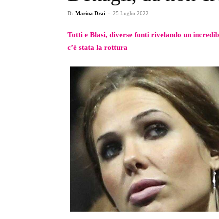
Di
Marina Drai
-
25 Luglio 2022
Totti e Blasi, diverse fonti rivelando un incredi
c’è stata la rottura