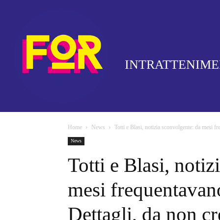
INTRATTENIM
Home
News
Totti e Blasi, notizia sconvolgente: da mesi fr
News
Totti e Blasi, noti
mesi frequentavano
Dettagli, da non c