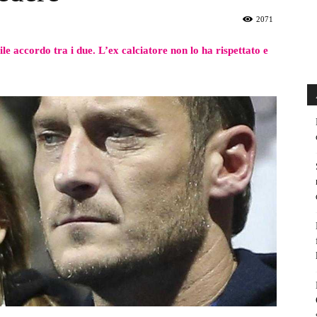
2071
bile accordo tra i due. L’ex calciatore non lo ha rispettato e