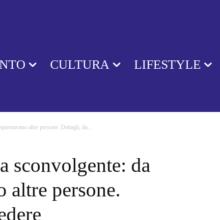
ENTO
CULTURA
LIFESTYLE
equentavano altre persone. Dettagli, da...
zia sconvolgente: da
 altre persone.
redere