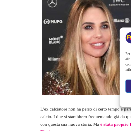
Per 
alle
com
infl
L’ex calciatore non ha perso di certo tempo e pa
calcio. I due si starebbero frequentando già da qu
con questa sua nuova storia. Ma
è stata proprio 