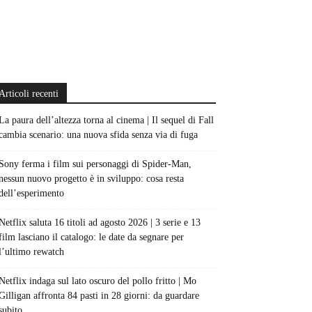
Articoli recenti
La paura dell’altezza torna al cinema | Il sequel di Fall
cambia scenario: una nuova sfida senza via di fuga
Sony ferma i film sui personaggi di Spider-Man,
nessun nuovo progetto è in sviluppo: cosa resta
dell’esperimento
Netflix saluta 16 titoli ad agosto 2026 | 3 serie e 13
film lasciano il catalogo: le date da segnare per
l’ultimo rewatch
Netflix indaga sul lato oscuro del pollo fritto | Mo
Gilligan affronta 84 pasti in 28 giorni: da guardare
subito