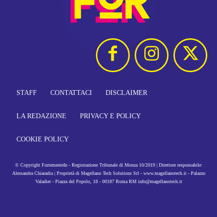
STAFF
CONTATTACI
DISCLAIMER
LA REDAZIONE
PRIVACY E POLICY
COOKIE POLICY
© Copyright FortementeIn - Registrazione Tribunale di Monza 10/2019 | Direttore responsabile:
Alessandra Chiaradia | Proprietà di Magellano Tech Solutions Srl - www.magellanotech.it - Palazzo
Valadier - Piazza del Popolo, 18 - 00187 Roma RM info@magellanotech.it