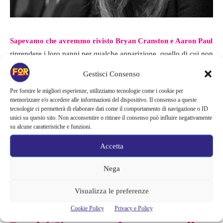
Sapevamo che avremmo rivisto Bryan Cranston e Aaron Paul
riprendere i loro panni per qualche apparizione, quello di cui non
avevamo idea è che sarebbe tornata anche
Betsy Brandt
Gestisci Consenso
nuovamente come Marie Schrader
, vedova di un agente della
Per fornire le migliori esperienze, utilizziamo tecnologie come i cookie per
DEA morto inseguendo Heisenberg. La donna assiste alla
memorizzare e/o accedere alle informazioni del dispositivo. Il consenso a queste
sentenza ma Jimmy riesce a convincerla a parlargli
tecnologie ci permetterà di elaborare dati come il comportamento di navigazione o ID
unici su questo sito. Non acconsentire o ritirare il consenso può influire negativamente
confondendola. Il messaggio è per l’accusa una sfida aperta se
su alcune caratteristiche e funzioni.
riesce a guardare negli occhi quella donna che ha perso il marito
e convincerla, non gli verrà difficile farlo con almeno uno dei
Accetta
giurati per avere il suo patteggiamento.
Nega
Da qui il declino di Jimmy è a rotta di collo, una preparazione
Visualizza le preferenze
ottima per una possibile e ormai distantissima redenzione.
Cookie Policy
Privacy e Policy