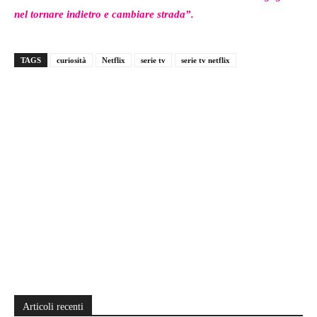
nel tornare indietro e cambiare strada”.
TAGS
curiosità
Netflix
serie tv
serie tv netflix
Articoli recenti