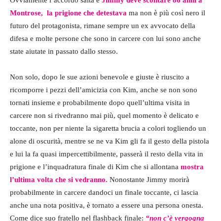
Montrose, la prigione che detestava
ma non è più così nero il
futuro del protagonista, rimane sempre un ex avvocato della
difesa e molte persone che sono in carcere con lui sono anche
state aiutate in passato dallo stesso.
Non solo, dopo le sue azioni benevole e giuste è riuscito a
ricomporre i pezzi dell’amicizia con Kim, anche se non sono
tornati insieme e probabilmente dopo quell’ultima visita in
carcere non si rivedranno mai più, quel momento è delicato e
toccante, non per niente la sigaretta brucia a colori togliendo un
alone di oscurità, mentre se ne va Kim gli fa il gesto della pistola
e lui la fa quasi impercettibilmente, passerà il resto della vita in
prigione e l’inquadratura finale di Kim che si allontana
mostra
l’ultima volta che si vedranno.
Nonostante Jimmy morirà
probabilmente in carcere dandoci un finale toccante, ci lascia
anche una nota positiva, è tornato a essere una persona onesta.
Come dice suo fratello nel flashback finale:
“non c’è vergogna