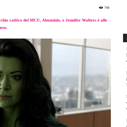
798
cchio cattivo del MCU, Abominio, e Jennifer Walters è alle
usso.