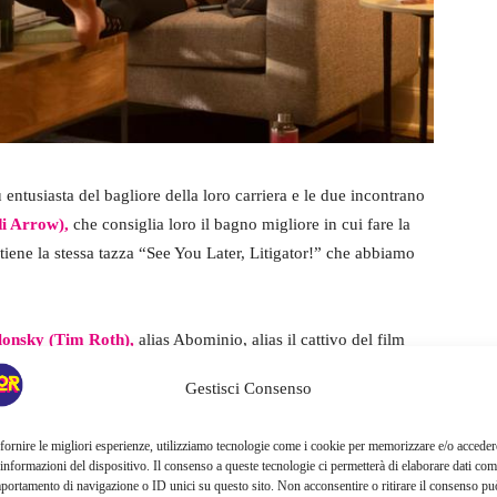
 entusiasta del bagliore della loro carriera e le due incontrano
di Arrow),
che consiglia loro il bagno migliore in cui fare la
tiene la stessa tazza “See You Later, Litigator!” che abbiamo
Blonsky (Tim Roth),
alias Abominio, alias il cattivo del film
d
ell’Incredibile Hulk con Edward Norton nei panni di Hulk.
Gestisci Consenso
gilata come She-Hulk, gli fa visita in un carcere di massima
k. Se questo darà al team Marvel VFX una pausa dal tentativo
fornire le migliori esperienze, utilizziamo tecnologie come i cookie per memorizzare e/o acceder
 potrebbe essere una buona idea.
 informazioni del dispositivo. Il consenso a queste tecnologie ci permetterà di elaborare dati com
portamento di navigazione o ID unici su questo sito. Non acconsentire o ritirare il consenso pu