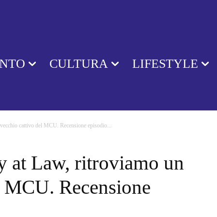
ENTO
CULTURA
LIFESTYLE
 vecchio cattivo del MCU. Recensione episodio...
y at Law, ritroviamo un
el MCU. Recensione