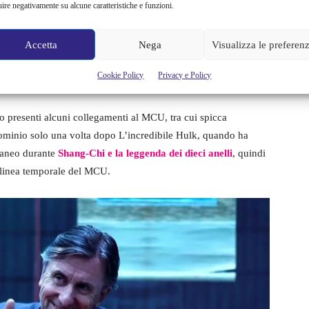
uire negativamente su alcune caratteristiche e funzioni.
ze e di essersi ravveduto, scegliendo di
non diventare
 oltre ad avere sette nuove “anime gemelle” che ha incontrato
Accetta
Nega
Visualizza le preferen
one. Jen decide di occuparsi del suo caso, ma le cose
ominio viene visto combattere in un fight club clandestino,
Cookie Policy
Privacy e Policy
o presenti alcuni collegamenti al MCU, tra cui spicca
minio solo una volta dopo L’incredibile Hulk, quando ha
raneo durante
Shang-Chi e la leggenda dei dieci anelli
, quindi
 linea temporale del MCU.