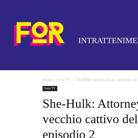
INTRATTENIM
Home
Serie TV
She-Hulk: Attorney at Law, ritroviamo un
Serie TV
She-Hulk: Attorne
vecchio cattivo d
episodio 2