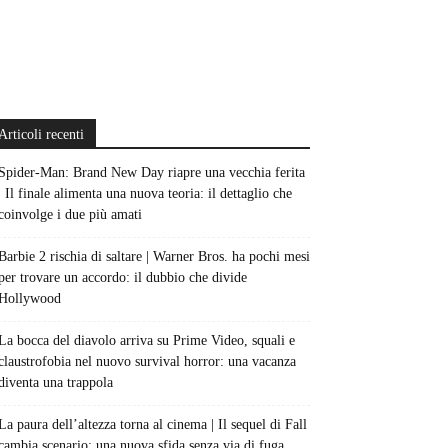
Articoli recenti
Spider-Man: Brand New Day riapre una vecchia ferita
| Il finale alimenta una nuova teoria: il dettaglio che
coinvolge i due più amati
Barbie 2 rischia di saltare | Warner Bros. ha pochi mesi
per trovare un accordo: il dubbio che divide
Hollywood
La bocca del diavolo arriva su Prime Video, squali e
claustrofobia nel nuovo survival horror: una vacanza
diventa una trappola
La paura dell’altezza torna al cinema | Il sequel di Fall
cambia scenario: una nuova sfida senza via di fuga