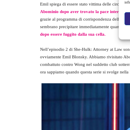
infl
Emil spiega di essere stato vittima delle circostan
Abominio dopo aver trovato la pace interiore
–
grazie al programma di corrispondenza della prigi
sembrano precipitare immediatamente quando
Ab
dopo essere fuggito dalla sua cella.
Nell’episodio 2 di She-Hulk: Attorney at Law son
ovviamente Emil Blonsky. Abbiamo rivisitato Abo
combattuto contro Wong nel suddetto club sotter
ora sappiamo quando questa serie si svolge nella