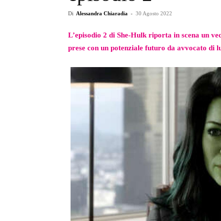
Di
Alessandra Chiaradia
-
30 Agosto 2022
L’episodio 2 di She-Hulk riporta in scena un ve
prese con un potenziale futuro da avvocato di l