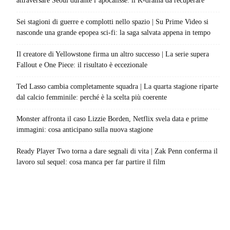
attraversare Seoul durante l’apocalisse: il K-drama da recuperare
Sei stagioni di guerre e complotti nello spazio | Su Prime Video si
nasconde una grande epopea sci-fi: la saga salvata appena in tempo
Il creatore di Yellowstone firma un altro successo | La serie supera
Fallout e One Piece: il risultato è eccezionale
Ted Lasso cambia completamente squadra | La quarta stagione riparte
dal calcio femminile: perché è la scelta più coerente
Monster affronta il caso Lizzie Borden, Netflix svela data e prime
immagini: cosa anticipano sulla nuova stagione
Ready Player Two torna a dare segnali di vita | Zak Penn conferma il
lavoro sul sequel: cosa manca per far partire il film