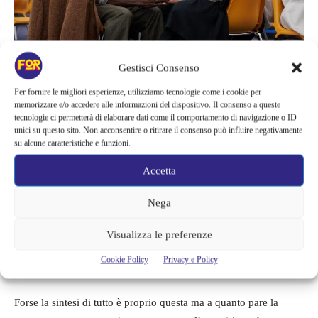
Gestisci Consenso
E veniamo quindi al cuore di tutto, in questo film si parla di
Per fornire le migliori esperienze, utilizziamo tecnologie come i cookie per
paura e nello specifico della paura di morire, quel senso di
memorizzare e/o accedere alle informazioni del dispositivo. Il consenso a queste
panico e puro terrore che si prova in quei momenti di coscienza
tecnologie ci permetterà di elaborare dati come il comportamento di navigazione o ID
unici su questo sito. Non acconsentire o ritirare il consenso può influire negativamente
che possono capitare a tutti e che si manifestano nei modi e nei
su alcune caratteristiche e funzioni.
momenti più disparati: la presa di coscienza che siamo mortali,
Accetta
che prima o poi tutto finisce, anche noi.
Nega
È tutto qui, ogni azione e perfino il non agire dei personaggi
ruota intorno a questa cosa, infatti
Jack (Driver)
che nel film ha
Visualizza le preferenze
anche il ruolo di voce narrante ripete spesso che
“bisogna
Cookie Policy
Privacy e Policy
godersi i giorni senza meta”.
Forse la sintesi di tutto è proprio questa ma a quanto pare la