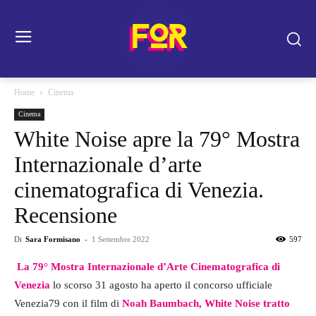
Home
Cinema
Cinema
White Noise apre la 79° Mostra
Internazionale d’arte
cinematografica di Venezia.
Recensione
Di
Sara Formisano
-
1 Settembre 2022
597
La
79° Mostra Internazionale d’Arte Cinematografica di
Venezia
lo scorso 31 agosto ha aperto il concorso ufficiale
Venezia79 con il film di
Noah Baumbach, White Noise tratto