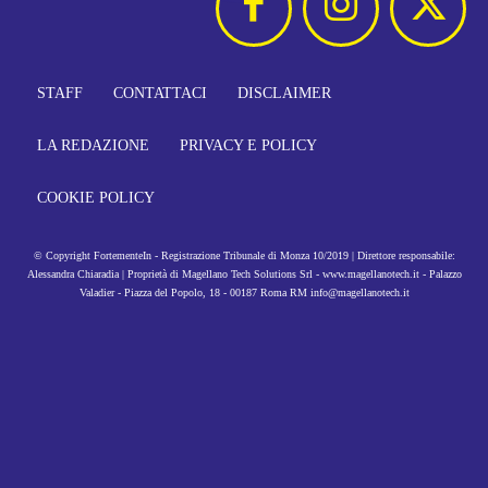
STAFF
CONTATTACI
DISCLAIMER
LA REDAZIONE
PRIVACY E POLICY
COOKIE POLICY
© Copyright FortementeIn - Registrazione Tribunale di Monza 10/2019 | Direttore responsabile:
Alessandra Chiaradia | Proprietà di Magellano Tech Solutions Srl - www.magellanotech.it - Palazzo
Valadier - Piazza del Popolo, 18 - 00187 Roma RM info@magellanotech.it