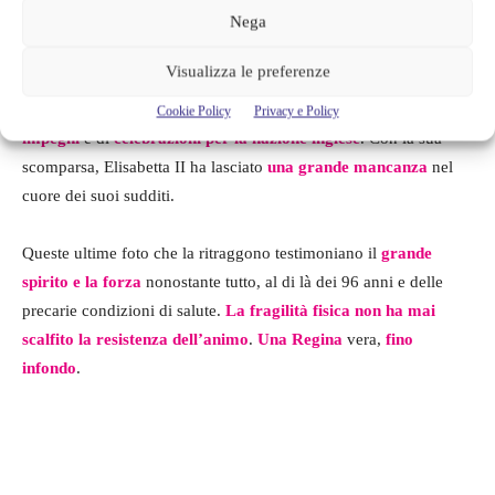
Nega
cercato di
aiutare la Regina il più possibile
, somministrandole
tutte le cure necessarie.
Visualizza le preferenze
I prossimi giorni e le prossime settimane saranno colmi di
Cookie Policy
Privacy e Policy
impegni
e di
celebrazioni per la nazione inglese
. Con la sua
scomparsa, Elisabetta II ha lasciato
una grande mancanza
nel
cuore dei suoi sudditi.
Queste ultime foto che la ritraggono testimoniano il
grande
spirito e la forza
nonostante tutto, al di là dei 96 anni e delle
precarie condizioni di salute.
La fragilità fisica non ha mai
scalfito la resistenza dell’animo
.
Una Regina
vera,
fino
infondo
.