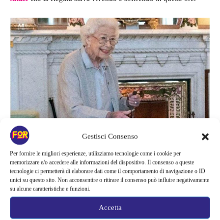
Gestisci Consenso
È lo stesso Corriere della Sera a ipotizzare una serie di
Per fornire le migliori esperienze, utilizziamo tecnologie come i cookie per
memorizzare e/o accedere alle informazioni del dispositivo. Il consenso a queste
motivazioni legate a questo livido:”
flebo, trattamenti,
tecnologie ci permetterà di elaborare dati come il comportamento di navigazione o ID
trasfusioni, per aiutare la sovrana
a svolgere il suo lavoro, fino
unici su questo sito. Non acconsentire o ritirare il consenso può influire negativamente
su alcune caratteristiche e funzioni.
in fondo come ha sempre detto di voler fare Elisabetta”
. Il
personale medico, consapevole della tenacia e della voglia di
Accetta
affrontare la quotidianità con tutti i suoi impegni e doveri, ha