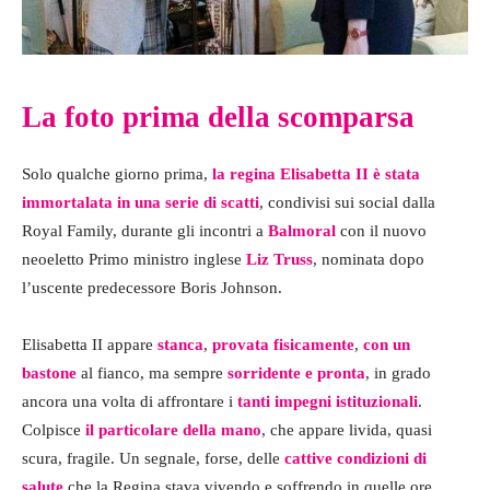
La foto prima della scomparsa
Solo qualche giorno prima,
la regina Elisabetta II è stata
immortalata in una serie di scatti
, condivisi sui social dalla
Royal Family, durante gli incontri a
Balmoral
con il nuovo
neoeletto Primo ministro inglese
Liz Truss
, nominata dopo
l’uscente predecessore Boris Johnson.
Elisabetta II appare
stanca
,
provata fisicamente
,
con un
bastone
al fianco, ma sempre
sorridente e pronta
, in grado
ancora una volta di affrontare i
tanti impegni istituzionali
.
Colpisce
il particolare della mano
, che appare livida, quasi
scura, fragile. Un segnale, forse, delle
cattive condizioni di
salute
che la Regina stava vivendo e soffrendo in quelle ore.