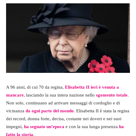
A 96 anni, di cui 70 da regina,
Elisabetta II ieri è
venuta a
mancare
, lasciando la sua intera nazione nello
sgomento totale
.
Non solo, continuano ad arrivare messaggi di cordoglio e di
vicinanza
da ogni parte del mondo
. Elisabetta II è stata la regina
dei record, donna forte, decisa, costante nei doveri e nei suoi
impegni,
ha segnato un’epoca
e con la sua lunga presenza
ha
fatto la storia
.