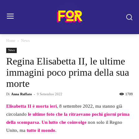
Home
News
News
Regina Elisabetta II, le ultime
immagini poco prima della sua
morte
Di
Anna Ruffato
-
9 Settembre 2022
1709
Elisabetta II è morta ieri
, 8 settembre 2022, ma stanno già
circolando
le ultime foto che la ritraevano pochi giorni prima
della scomparsa
.
Un lutto che coinvolge
non solo il Regno
Unito, ma
tutto il mondo
.