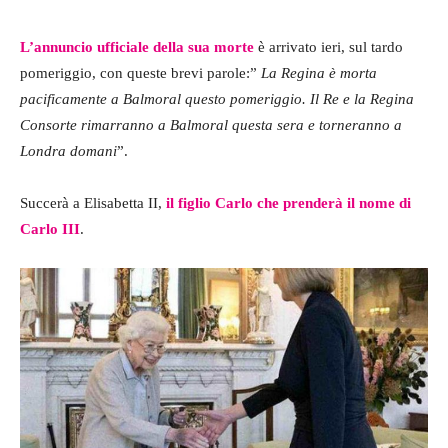
L’annuncio ufficiale della sua morte
è arrivato ieri, sul tardo
pomeriggio, con queste brevi parole:”
La Regina è morta
pacificamente a Balmoral questo pomeriggio. Il Re e la Regina
Consorte rimarranno a Balmoral questa sera e torneranno a
Londra domani
”.
Succerà a Elisabetta II,
il figlio Carlo che prenderà il nome di
Carlo III
.