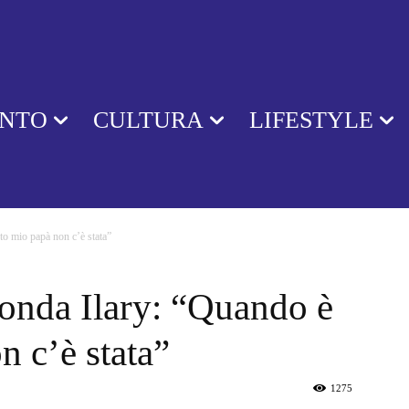
ENTO
CULTURA
LIFESTYLE
to mio papà non c’è stata”
fonda Ilary: “Quando è
 c’è stata”
1275