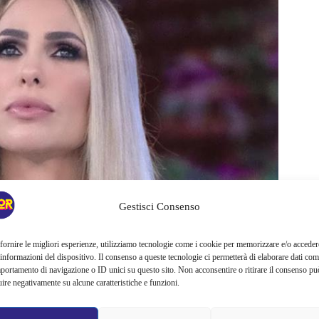
Gestisci Consenso
fornire le migliori esperienze, utilizziamo tecnologie come i cookie per memorizzare e/o acceder
 informazioni del dispositivo. Il consenso a queste tecnologie ci permetterà di elaborare dati com
portamento di navigazione o ID unici su questo sito. Non acconsentire o ritirare il consenso pu
uire negativamente su alcune caratteristiche e funzioni.
rlare e, infatti,
anche in occasione della Partita del Cuore,
o la stessa le ha chiesto cosa avesse fatto questa estate
.