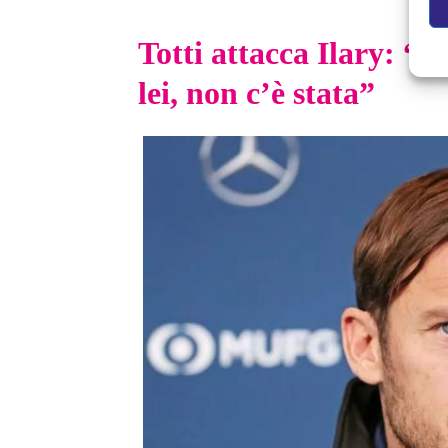
Totti attacca Ilary: “
lei, non c’è stata”