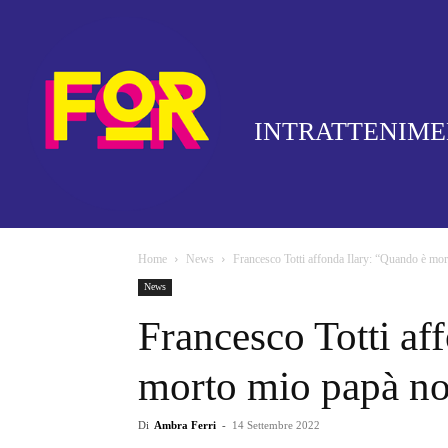
INTRATTENIM
Home
News
Francesco Totti affonda Ilary: “Quando è mor
News
Francesco Totti af
morto mio papà non
Di
Ambra Ferri
-
14 Settembre 2022