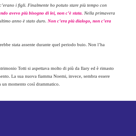
’erano i figli. Finalmente ho potuto stare più tempo con
ndo avevo più bisogno di lei, non c’è stata.
Nella primavera
’ultimo anno è stato duro.
Non c’era più dialogo, non c’era
rebbe stata assente durante quel periodo buio. Non l’ha
rimonio Totti si aspettava molto di più da Ilary ed è rimasto
mento. La sua nuova fiamma Noemi, invece, sembra essere
o in un momento così drammatico.