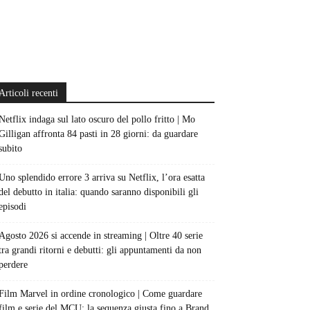
Articoli recenti
Netflix indaga sul lato oscuro del pollo fritto | Mo
Gilligan affronta 84 pasti in 28 giorni: da guardare
subito
Uno splendido errore 3 arriva su Netflix, l’ora esatta
del debutto in italia: quando saranno disponibili gli
episodi
Agosto 2026 si accende in streaming | Oltre 40 serie
tra grandi ritorni e debutti: gli appuntamenti da non
perdere
Film Marvel in ordine cronologico | Come guardare
film e serie del MCU: la sequenza giusta fino a Brand