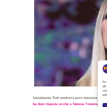
Per 
alle
com
infl
Inizialmente Totti sembrava poco intenzionato a pa
ha dato risposte secche a Simona Ventura, quand