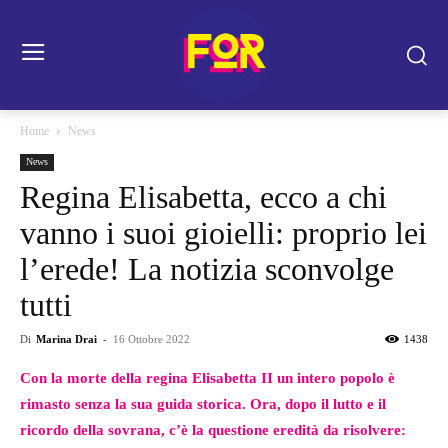
Home
News
News
Regina Elisabetta, ecco a chi
vanno i suoi gioielli: proprio lei
l’erede! La notizia sconvolge
tutti
Di
Marina Drai
-
16 Ottobre 2022
1438
Con la morte della regina Elisabetta II un intero popolo è
rimasto senza la sua guida storica. Ora, dopo il lutto e il
ricordo della sovrana, c’è la questione eredità da risolvere: