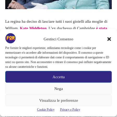
La regina ha deciso di lasciare tutti i suoi gioielli alla moglie di
William,
Kate Middleton
. L’ex duchessa di Cambridge
è stata
ritenuta la più degna di indossare anelli, spille e collane
della
Gestisci Consenso
defunta regina, e ora sarà lei a custodirli e sfoggiarli durante le
Per fornire le migliori esperienze, utilizziamo tecnologie come i cookie per
cerimonie più importanti.
memorizzare e/o accedere alle informazioni del dispositivo. Il consenso a queste
tecnologie ci permetterà di elaborare dati come il comportamento di navigazione o ID
Kate ora ha ricevuto il titolo di principessa del Galles
,
unici su questo sito. Non acconsentire o ritirare il consenso può influire negativamente
su alcune caratteristiche e funzioni.
onorificenza che prima era della compianta
Lady Diana
. Kate è
stata sempre amata e rispettata dalla famiglia, fin da quando lei e
Accetta
William erano fidanzati, per questo la regina l’ha scelta come
Nega
ereditiera dei gioielli. Tra questi ci sono
gli orecchini di perla
che indossava sempre Elisabetta e le spille floreali.
Visualizza le preferenze
Il suo è un ruolo importante, perché in futuro sarà la regina
Cookie Policy
Privacy e Policy
consorte e regnerà sul paese insieme a William. Nessuno ha