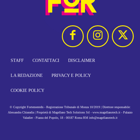
STAFF
CONTATTACI
DISCLAIMER
LA REDAZIONE
PRIVACY E POLICY
COOKIE POLICY
© Copyright FortementeIn - Registrazione Tribunale di Monza 10/2019 | Direttore responsabile:
Alessandra Chiaradia | Proprietà di Magellano Tech Solutions Srl - www.magellanotech.it - Palazzo
Valadier - Piazza del Popolo, 18 - 00187 Roma RM info@magellanotech.it