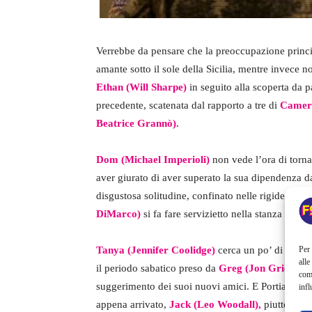
Verrebbe da pensare che la preoccupazione principa
amante sotto il sole della Sicilia, mentre invece n
Ethan (Will Sharpe)
in seguito alla scoperta da p
precedente, scatenata dal rapporto a tre di
Camero
Beatrice Grannò).
Dom (Michael Imperioli)
non vede l’ora di tornar
aver giurato di aver superato la sua dipendenza d
disgustosa solitudine, confinato nelle rigide restr
DiMarco)
si fa fare servizietto nella stanza accan
Tanya (Jennifer Coolidge)
cerca un po’ di compa
Per 
alle
il periodo sabatico preso da
Greg (Jon Gries),
ma
com
suggerimento dei suoi nuovi amici. E Portia scopre
infl
appena arrivato,
Jack (Leo Woodall),
piuttosto ch