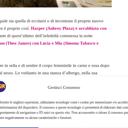
le sia quella di eccitarsi o di incontrare il proprio nuovo
on è proprio così.
Harper (Aubrey Plaza) è arrabbiata con
arte di quest’ultimo dell’infedeltà commessa la notte
n (Theo James) con Lucia e Mia (Simona Tabasco e
e in sella e di sentire il corpo femminile in carne e ossa dopo
al sesso. Lo vediamo in una stanza d’albergo, nella sua
izioni del porno su Internet, mentre suo figlio
Albie (Adam
Gestisci Consenso
to.
gnia affiancandosi a un gruppo di festaioli queer locali dopo
fornire le migliori esperienze, utilizziamo tecnologie come i cookie per memorizzare e/o acceder
 informazioni del dispositivo. Il consenso a queste tecnologie ci permetterà di elaborare dati com
 anche a lei viene garantita una certa attività sessuale su
portamento di navigazione o ID unici su questo sito. Non acconsentire o ritirare il consenso pu
 di essere più interessata alle avances di un focoso inglese
uire negativamente su alcune caratteristiche e funzioni.
e continuare a perseguire le sue velleitarie interazioni con