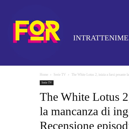
INTRATTENIM
Home
Serie TV
The White Lotus 2, inizia a farsi pesante l
Serie TV
The White Lotus 2, 
la mancanza di ing
Recensione episod