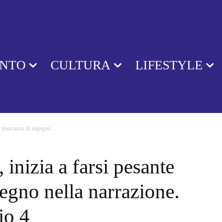
ENTO
CULTURA
LIFESTYLE
a mancanza di ingegno...
inizia a farsi pesante
egno nella narrazione.
io 4