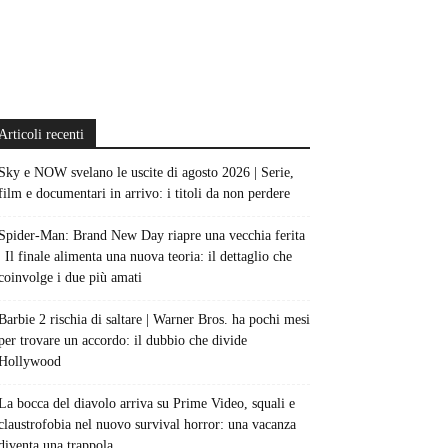
Articoli recenti
Sky e NOW svelano le uscite di agosto 2026 | Serie,
film e documentari in arrivo: i titoli da non perdere
Spider-Man: Brand New Day riapre una vecchia ferita
| Il finale alimenta una nuova teoria: il dettaglio che
coinvolge i due più amati
Barbie 2 rischia di saltare | Warner Bros. ha pochi mesi
per trovare un accordo: il dubbio che divide
Hollywood
La bocca del diavolo arriva su Prime Video, squali e
claustrofobia nel nuovo survival horror: una vacanza
diventa una trappola