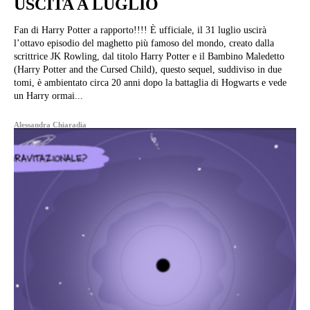
USCITA A LUGLIO
Fan di Harry Potter a rapporto!!!! È ufficiale, il 31 luglio uscirà
l’ottavo episodio del maghetto più famoso del mondo, creato dalla
scrittrice JK Rowling, dal titolo Harry Potter e il Bambino Maledetto
(Harry Potter and the Cursed Child), questo sequel, suddiviso in due
tomi, è ambientato circa 20 anni dopo la battaglia di Hogwarts e vede
un Harry ormai...
Alessandra Chiaradia