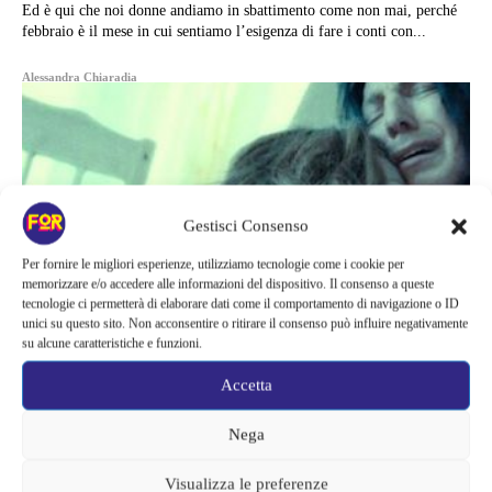
Ed è qui che noi donne andiamo in sbattimento come non mai, perché
febbraio è il mese in cui sentiamo l’esigenza di fare i conti con...
Alessandra Chiaradia
Gestisci Consenso
Per fornire le migliori esperienze, utilizziamo tecnologie come i cookie per
memorizzare e/o accedere alle informazioni del dispositivo. Il consenso a queste
tecnologie ci permetterà di elaborare dati come il comportamento di navigazione o ID
unici su questo sito. Non acconsentire o ritirare il consenso può influire negativamente
su alcune caratteristiche e funzioni.
Accetta
News
Nega
IL PICCOLO (GRANDE) SEGRETO
Visualizza le preferenze