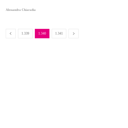
Alessandra Chiaradia
1.339
1.340
1.341