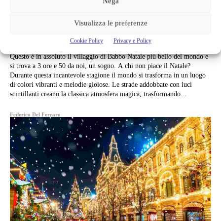
Nega
PIÙ BELLO DEL MONDO, À SOLO
A 3 ORE DA QUI | DEVI
Visualizza le preferenze
PRENOTARE ADESSO
Cookie Policy
Privacy e Policy
Questo è in assoluto il villaggio di Babbo Natale più bello del mondo e
si trova a 3 ore e 50 da noi, un sogno. A chi non piace il Natale?
Durante questa incantevole stagione il mondo si trasforma in un luogo
di colori vibranti e melodie gioiose. Le strade addobbate con luci
scintillanti creano la classica atmosfera magica, trasformando...
Federico Del Ferraro