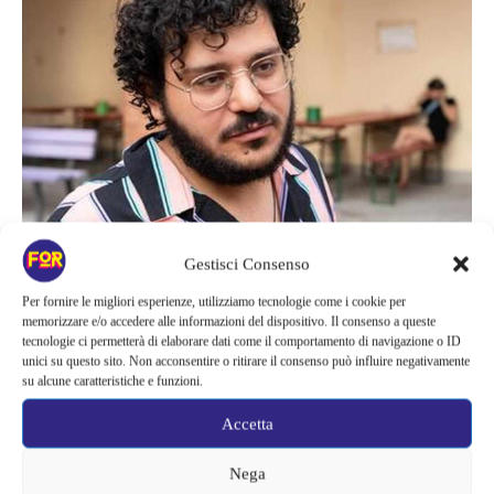
Gestisci Consenso
Attualità
Per fornire le migliori esperienze, utilizziamo tecnologie come i cookie per
memorizzare e/o accedere alle informazioni del dispositivo. Il consenso a queste
PATRICK ZAKI, “CONDANNATO
tecnologie ci permetterà di elaborare dati come il comportamento di navigazione o ID
A…”: ARRIVA L’ARRESTO E LE
unici su questo sito. Non acconsentire o ritirare il consenso può influire negativamente
su alcune caratteristiche e funzioni.
GRIDA DELLA MADRE | PORTATO
Accetta
VIA DALL…
Nega