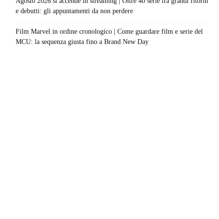
Agosto 2026 si accende in streaming | Oltre 40 serie tra grandi ritorni
e debutti: gli appuntamenti da non perdere
Film Marvel in ordine cronologico | Come guardare film e serie del
MCU: la sequenza giusta fino a Brand New Day