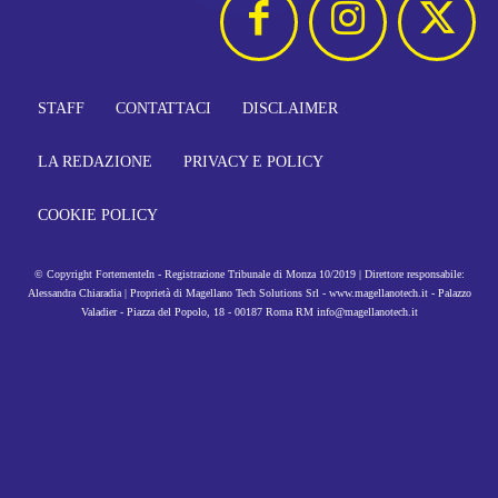
STAFF
CONTATTACI
DISCLAIMER
LA REDAZIONE
PRIVACY E POLICY
COOKIE POLICY
© Copyright FortementeIn - Registrazione Tribunale di Monza 10/2019 | Direttore responsabile:
Alessandra Chiaradia | Proprietà di Magellano Tech Solutions Srl - www.magellanotech.it - Palazzo
Valadier - Piazza del Popolo, 18 - 00187 Roma RM info@magellanotech.it