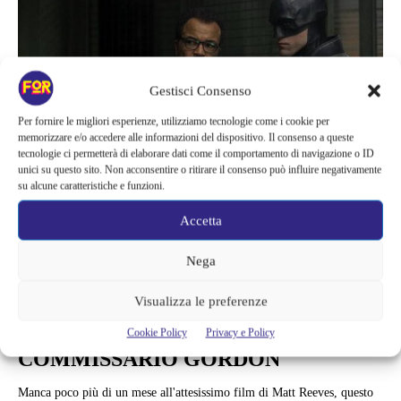
Gestisci Consenso
Per fornire le migliori esperienze, utilizziamo tecnologie come i cookie per
memorizzare e/o accedere alle informazioni del dispositivo. Il consenso a queste
tecnologie ci permetterà di elaborare dati come il comportamento di navigazione o ID
unici su questo sito. Non acconsentire o ritirare il consenso può influire negativamente
su alcune caratteristiche e funzioni.
Accetta
Cinema
Nega
THE BATMAN, LE NUOVE
IMMAGINI ANTICIPANO
Visualizza le preferenze
L’AMICIZIA TRA BATMAN E IL
Cookie Policy
Privacy e Policy
COMMISSARIO GORDON
Manca poco più di un mese all'attesissimo film di Matt Reeves, questo