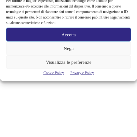
Per fornire le migliori esperienze, utilizziamo tecnologie come i cookie per
La designer israeliana, Ayala Bar, lancia la sua nuova collezione Classic
memorizzare e/o accedere alle informazioni del dispositivo. Il consenso a queste
ispirata al Messico e alla sua cultura millenaria. Spesso Ayala si è
tecnologie ci permetterà di elaborare dati come il comportamento di navigazione o ID
unici su questo sito. Non acconsentire o ritirare il consenso può influire negativamente
lasciata ammaliare da queste terra dalle atmosfere magiche, riuscendo a
su alcune caratteristiche e funzioni.
tradurre con stile creativo inconfondibile le sue emozioni in splendide
miniature. Non a caso, l’icona e musa ispiratrice della collezione è
Accetta
Frida Kahlo, la geniale e...
Alessandra Chiaradia
Nega
Visualizza le preferenze
Cookie Policy
Privacy e Policy