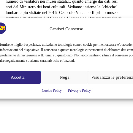
numero di visitatori nei musei statali.È quanto emerge dai dati resi
noti dal Ministero dei beni culturali. Vediamo insieme le "chicche"
lombarde più visitate nel 2016. Cenacolo Vinciano Il primo museo
lombardo in classifica è il Cenacolo Vinciano al 14esimo posto fra gli
scavi...
Gestisci Consenso
Cristina Canci
fornire le migliori esperienze, utilizziamo tecnologie come i cookie per memorizzare e/o acceder
 informazioni del dispositivo. Il consenso a queste tecnologie ci permetterà di elaborare dati com
portamento di navigazione o ID unici su questo sito. Non acconsentire o ritirare il consenso pu
uire negativamente su alcune caratteristiche e funzioni.
Accetta
Nega
Visualizza le preferen
Cookie Policy
Privacy e Policy