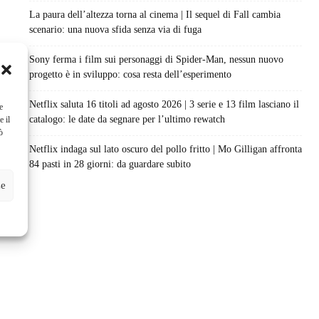
La paura dell’altezza torna al cinema | Il sequel di Fall cambia
scenario: una nuova sfida senza via di fuga
Sony ferma i film sui personaggi di Spider-Man, nessun nuovo
progetto è in sviluppo: cosa resta dell’esperimento
Netflix saluta 16 titoli ad agosto 2026 | 3 serie e 13 film lasciano il
e
catalogo: le date da segnare per l’ultimo rewatch
e il
ò
Netflix indaga sul lato oscuro del pollo fritto | Mo Gilligan affronta
84 pasti in 28 giorni: da guardare subito
ze