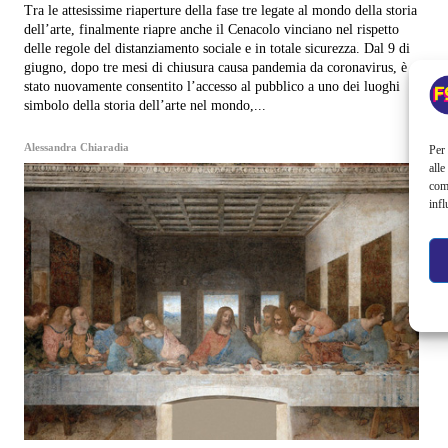
Tra le attesissime riaperture della fase tre legate al mondo della storia
dell’arte, finalmente riapre anche il Cenacolo vinciano nel rispetto
delle regole del distanziamento sociale e in totale sicurezza. Dal 9 di
giugno, dopo tre mesi di chiusura causa pandemia da coronavirus, è
stato nuovamente consentito l’accesso al pubblico a uno dei luoghi
simbolo della storia dell’arte nel mondo,...
Alessandra Chiaradia
Per 
alle
com
infl