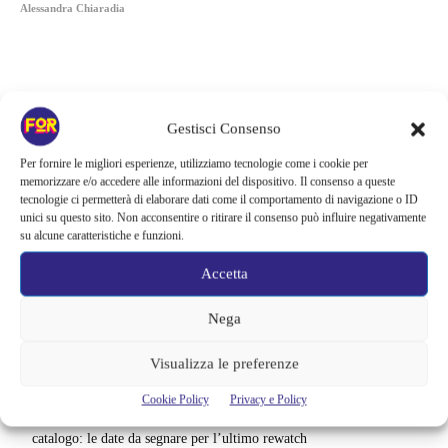
Alessandra Chiaradia
Gestisci Consenso
Per fornire le migliori esperienze, utilizziamo tecnologie come i cookie per
memorizzare e/o accedere alle informazioni del dispositivo. Il consenso a queste
tecnologie ci permetterà di elaborare dati come il comportamento di navigazione o ID
unici su questo sito. Non acconsentire o ritirare il consenso può influire negativamente
su alcune caratteristiche e funzioni.
Accetta
Articoli recenti
Nega
Sony ferma i film sui personaggi di Spider-Man, nessun nuovo
Visualizza le preferenze
progetto è in sviluppo: cosa resta dell’esperimento
Cookie Policy
Privacy e Policy
Netflix saluta 16 titoli ad agosto 2026 | 3 serie e 13 film lasciano il
catalogo: le date da segnare per l’ultimo rewatch