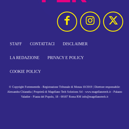
STAFF
CONTATTACI
DISCLAIMER
LA REDAZIONE
PRIVACY E POLICY
COOKIE POLICY
© Copyright FortementeIn - Registrazione Tribunale di Monza 10/2019 | Direttore responsabile:
Alessandra Chiaradia | Proprietà di Magellano Tech Solutions Srl - www.magellanotech.it - Palazzo
Valadier - Piazza del Popolo, 18 - 00187 Roma RM info@magellanotech.it