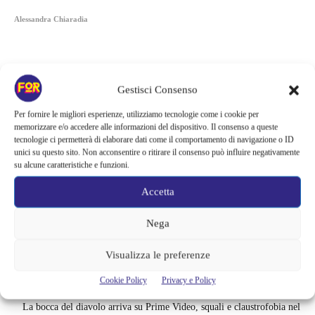
Alessandra Chiaradia
Gestisci Consenso
Per fornire le migliori esperienze, utilizziamo tecnologie come i cookie per
memorizzare e/o accedere alle informazioni del dispositivo. Il consenso a queste
tecnologie ci permetterà di elaborare dati come il comportamento di navigazione o ID
unici su questo sito. Non acconsentire o ritirare il consenso può influire negativamente
su alcune caratteristiche e funzioni.
Accetta
Nega
Articoli recenti
Visualizza le preferenze
Barbie 2 rischia di saltare | Warner Bros. ha pochi mesi per trovare un
accordo: il dubbio che divide Hollywood
Cookie Policy
Privacy e Policy
La bocca del diavolo arriva su Prime Video, squali e claustrofobia nel