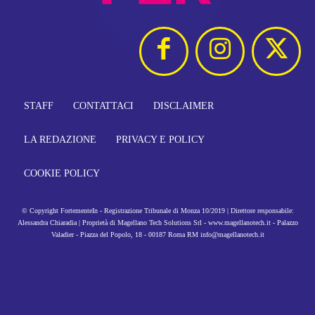
STAFF
CONTATTACI
DISCLAIMER
LA REDAZIONE
PRIVACY E POLICY
COOKIE POLICY
© Copyright FortementeIn - Registrazione Tribunale di Monza 10/2019 | Direttore responsabile:
Alessandra Chiaradia | Proprietà di Magellano Tech Solutions Srl - www.magellanotech.it - Palazzo
Valadier - Piazza del Popolo, 18 - 00187 Roma RM info@magellanotech.it