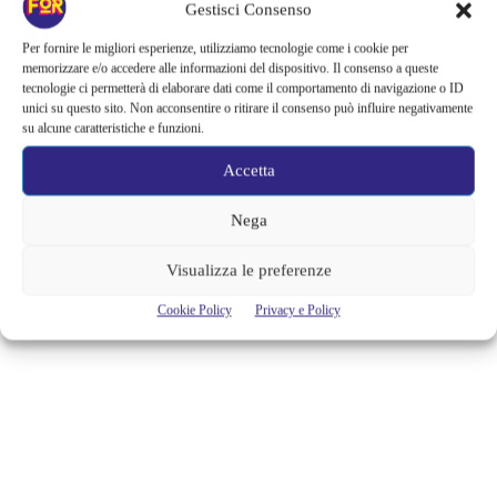
L’INSTAGRAM PHOTO CONTEST,
Gestisci Consenso
CON LA MAPPA PER TROVARE I
Per fornire le migliori esperienze, utilizziamo tecnologie come i cookie per
POSTI PIÙ INSTAGRAMMABILI
memorizzare e/o accedere alle informazioni del dispositivo. Il consenso a queste
tecnologie ci permetterà di elaborare dati come il comportamento di navigazione o ID
unici su questo sito. Non acconsentire o ritirare il consenso può influire negativamente
Dopo il successo del primo photo contest dedicato al fenomeno del
su alcune caratteristiche e funzioni.
foliage, la Reggia di Monza lancia un nuovo concorso fotografico,
incentrato sulle fioriture primaverili. Da lunedì 2 marzo 2020 si apre
Accetta
l’Instagram Photo Contest sulle collezioni botaniche erbacee della
Reggia di Monza. Per valorizzare e promuovere le essenze floreali ed
erbacee del territorio e scoprire le loro segrete storie. Fino...
Nega
Alessandra Chiaradia
Visualizza le preferenze
Cookie Policy
Privacy e Policy