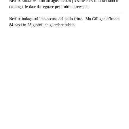
Netflix saluta 16 titoli ad agosto 2026 | 3 serie e 13 film lasciano il
catalogo: le date da segnare per l’ultimo rewatch
Netflix indaga sul lato oscuro del pollo fritto | Mo Gilligan affronta
84 pasti in 28 giorni: da guardare subito