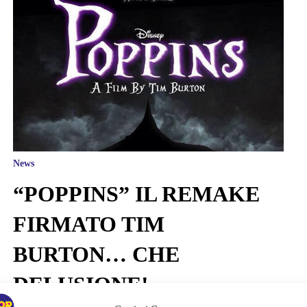
News
“POPPINS” IL REMAKE
FIRMATO TIM
BURTON… CHE
DELUSIONE!