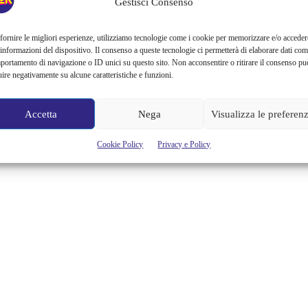
Gestisci Consenso
Proprio oggi che è il 1° aprile, voglio tirar fuori una storia risalente
al 2011; il pesce d’aprile che mi ha lasciato del vero amaro in bocca.
Come avrete capito dalla locandina, si tratta di “Poppins” il presunto
fornire le migliori esperienze, utilizziamo tecnologie come i cookie per memorizzare e/o acceder
film firmato Tim Burton prodotto da Diseny, dedicato alla baby
 informazioni del dispositivo. Il consenso a queste tecnologie ci permetterà di elaborare dati com
sitters più famosa della storia. Un perfetto scherzo messo in piedi...
portamento di navigazione o ID unici su questo sito. Non acconsentire o ritirare il consenso pu
uire negativamente su alcune caratteristiche e funzioni.
Alessandra Chiaradia
Accetta
Nega
Visualizza le preferen
Cookie Policy
Privacy e Policy