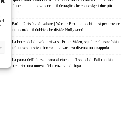
alimenta una nuova teoria: il dettaglio che coinvolge i due più
amati
e
e il
Barbie 2 rischia di saltare | Warner Bros. ha pochi mesi per trovare
ò
un accordo: il dubbio che divide Hollywood
La bocca del diavolo arriva su Prime Video, squali e claustrofobia
ze
nel nuovo survival horror: una vacanza diventa una trappola
La paura dell’altezza torna al cinema | Il sequel di Fall cambia
scenario: una nuova sfida senza via di fuga