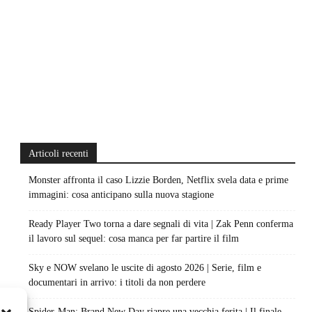
Articoli recenti
Monster affronta il caso Lizzie Borden, Netflix svela data e prime
immagini: cosa anticipano sulla nuova stagione
Ready Player Two torna a dare segnali di vita | Zak Penn conferma
il lavoro sul sequel: cosa manca per far partire il film
Sky e NOW svelano le uscite di agosto 2026 | Serie, film e
documentari in arrivo: i titoli da non perdere
Spider-Man: Brand New Day riapre una vecchia ferita | Il finale