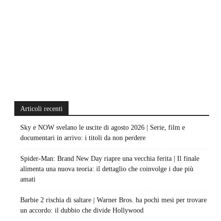
Articoli recenti
Sky e NOW svelano le uscite di agosto 2026 | Serie, film e
documentari in arrivo: i titoli da non perdere
Spider-Man: Brand New Day riapre una vecchia ferita | Il finale
alimenta una nuova teoria: il dettaglio che coinvolge i due più
amati
Barbie 2 rischia di saltare | Warner Bros. ha pochi mesi per trovare
un accordo: il dubbio che divide Hollywood