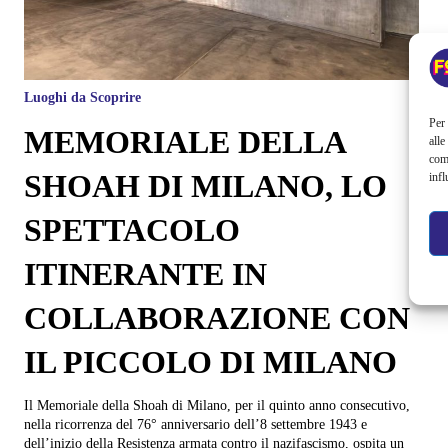
Luoghi da Scoprire
Per 
MEMORIALE DELLA
alle
com
SHOAH DI MILANO, LO
infl
SPETTACOLO
ITINERANTE IN
COLLABORAZIONE CON
IL PICCOLO DI MILANO
Il Memoriale della Shoah di Milano, per il quinto anno consecutivo,
nella ricorrenza del 76° anniversario dell’8 settembre 1943 e
dell’inizio della Resistenza armata contro il nazifascismo, ospita un