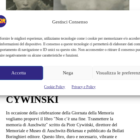
Gestisci Consenso
Libri
fornire le migliori esperienze, utilizziamo tecnologie come i cookie per memorizzare e/o acceder
“NON C’È UNA FINE.
 informazioni del dispositivo. Il consenso a queste tecnologie ci permetterà di elaborare dati com
portamento di navigazione o ID unici su questo sito. Non acconsentire o ritirare il consenso pu
TRASMETTERE LA
uire negativamente su alcune caratteristiche e funzioni.
MEMORIA DI
Accetta
Nega
Visualizza le preferen
AUSCHWITZ” DI PIOTR
Cookie Policy
Privacy e Policy
CYWIŃSKI
In occasione della celebrazione della Giornata della Memoria
vogliamo proporvi il libro "Non c’è una fine. Trasmettere la
memoria di Auschwitz" scritto da Piotr Cywiński, direttore del
Memoriale e Museo di Auschwitz-Birkenau e pubblicato da Bollati
Boringhieri editore. Questo libro, duro e necessario, vibrante e