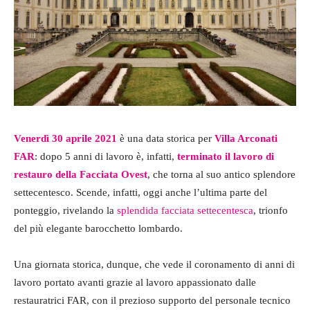
Venerdì 30 aprile 2021
è una data storica per
Villa Arconati
FAR
: dopo 5 anni di lavoro è, infatti,
terminato il lavoro di
restauro della Facciata Ovest
, che torna al suo antico splendore
settecentesco. Scende, infatti, oggi anche l’ultima parte del
ponteggio, rivelando la
splendida facciata settecentesca
, trionfo
del più elegante barocchetto lombardo.
Una giornata storica, dunque, che vede il coronamento di anni di
lavoro portato avanti grazie al lavoro appassionato dalle
restauratrici FAR, con il prezioso supporto del personale tecnico