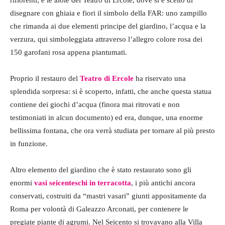
rifiorenti; e le aiole del Teatro di Ercole, dove si è scelto di
disegnare con ghiaia e fiori il simbolo della FAR: uno zampillo
che rimanda ai due elementi principe del giardino, l’acqua e la
verzura, qui simboleggiata attraverso l’allegro colore rosa dei
150 garofani rosa appena piantumati.
Proprio il restauro del
Teatro di Ercole
ha riservato una
splendida sorpresa: si è scoperto, infatti, che anche questa statua
contiene dei giochi d’acqua (finora mai ritrovati e non
testimoniati in alcun documento) ed era, dunque, una enorme
bellissima fontana, che ora verrà studiata per tornare al più presto
in funzione.
Altro elemento del giardino che è stato restaurato sono gli
enormi
vasi seicenteschi in terracotta
, i più antichi ancora
conservati, costruiti da “mastri vasari” giunti appositamente da
Roma per volontà di Galeazzo Arconati, per contenere le
pregiate piante di agrumi. Nel Seicento si trovavano alla Villa