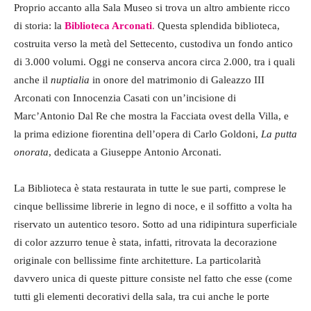
Proprio accanto alla Sala Museo si trova un altro ambiente ricco
di storia: la
Biblioteca Arconati
.
Questa splendida biblioteca,
costruita verso la metà del Settecento, custodiva un fondo antico
di 3.000 volumi. Oggi ne conserva ancora circa 2.000, tra i quali
anche il
nuptialia
in onore del matrimonio di Galeazzo III
Arconati con Innocenzia Casati con un’incisione di
Marc’Antonio Dal Re che mostra la Facciata ovest della Villa, e
la prima edizione fiorentina dell’opera di Carlo Goldoni,
La putta
onorata
, dedicata a Giuseppe Antonio Arconati.
La Biblioteca è stata restaurata in tutte le sue parti, comprese le
cinque bellissime librerie in legno di noce, e il soffitto a volta ha
riservato un autentico tesoro. Sotto ad una ridipintura superficiale
di color azzurro tenue è stata, infatti, ritrovata la decorazione
originale con bellissime finte architetture. La particolarità
davvero unica di queste pitture consiste nel fatto che esse (come
tutti gli elementi decorativi della sala, tra cui anche le porte