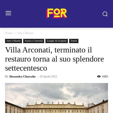
Home
Arte e Mostre
Arte e Mostre
Storia e Curiosità
Luoghi da Scoprire
Travel
Villa Arconati, terminato il
restauro torna al suo splendore
settecentesco
Di
Alessandra Chiaradia
-
30 Aprile 2021
1685