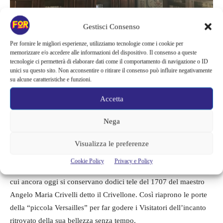
Gestisci Consenso
Per fornire le migliori esperienze, utilizziamo tecnologie come i cookie per
memorizzare e/o accedere alle informazioni del dispositivo. Il consenso a queste
tecnologie ci permetterà di elaborare dati come il comportamento di navigazione o ID
NUOVO PERCORSO DI VISITA GUIDATA DEL PALAZZO
unici su questo sito. Non acconsentire o ritirare il consenso può influire negativamente
Il nuovo percorso di visita guidata del Palazzo, della durata di
su alcune caratteristiche e funzioni.
circa 1 ora, porterà alla scoperta degli ambienti più illustri della
Accetta
Villa, che anche quest’anno, nel rispetto delle regole di
contenimento Covid-19, non è visitabile senza la presenza delle
Nega
Guide: la maestosa
Sala di Fetonte
, con lo spettacolare affresco
settecentesco dei Fratelli Galliari, gli scenografi della Scala di
Visualizza le preferenze
Milano, la meravigliosa
Sala da Ballo
, tripudio del più raffinato
Cookie Policy
Privacy e Policy
barocchetto lombardo, e la
Sala della Caccia
, unico ambiente in
cui ancora oggi si conservano dodici tele del 1707 del maestro
Angelo Maria Crivelli detto il Crivellone. Così riaprono le porte
della “piccola Versailles” per far godere i Visitatori dell’incanto
ritrovato della sua bellezza senza tempo.