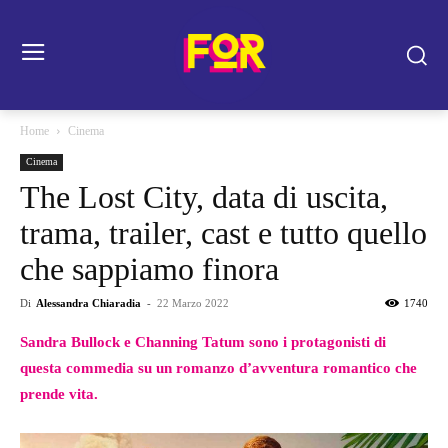
Home
Cinema
Cinema
The Lost City, data di uscita,
trama, trailer, cast e tutto quello
che sappiamo finora
Di
Alessandra Chiaradia
-
22 Marzo 2022
1740
Sandra Bullock e Channing Tatum sono i protagonisti di
questa commedia su un romanzo d’avventura romantico che
prende vita.