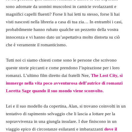
sono adornate da uomini muscolosi in camicie svolazzanti e
magnifici capelli fluenti? Forse li hai letti tu stesso, forse li hai
visti nascosti nella libreria a casa di tua zia… In entrambi i casi,
probabilmente hanno rubato qualche un pezzetto della vostra
innocenza e vi hanno dato un’aspettativa molto distorta su ciò
che è veramente il romanticismo.
Tutti noi ci siamo chiesti come sono le persone che scrivono
queste storie piccanti e come prendono l’ispirazione per i loro
romanzi. L’ultimo film diretto dai fratelli Nee,
The Lost City, si
immerge nella vita poco avventurosa dell’autrice di romanzi
Loretta Sage
quando il suo mondo viene sconvolto.
Lei e il suo modello da copertina, Alan, si trovano coinvolti in un
tentativo di rapimento selvaggio che li lascia a lottare per la
sopravvivenza in una giungla insulare. I due finiscono in un
viaggio epico di circostanze esilaranti e imbarazzanti
dove il