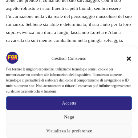
abile che prende il comando nel suo salvataggio. Con il suo
aspetto robusto e i suoi fluenti capelli biondi, sembra essere
l’incarnazione nella vita reale del personaggio muscoloso del suo
romanzo. Sebbene sia abile e determinato, il suo aiuto per la loro
sopravvivenza non dura a lungo, lasciando Loretta e Alan a
cavarsela da soli mentre combattono nella giungla selvaggia.
Mentre l’improbabile duo cerca di trovare una via d’uscita,
Gestisci Consenso
Loretta crede di essere in grado di risolvere il caso del tesoro
Per fornire le migliori esperienze, utilizziamo tecnologie come i cookie per
nascosto della Città Perduta. Riusciranno questa scrittrice di
memorizzare e/o accedere alle informazioni del dispositivo. Il consenso a queste
romanzi rosa e il suo soccorritore non qualificato a superare in
tecnologie ci permetterà di elaborare dati come il comportamento di navigazione o ID
unici su questo sito. Non acconsentire o ritirare il consenso può influire negativamente
astuzia i templi intrappolati e a risolvere il caso prima di Fairfax e
su alcune caratteristiche e funzioni.
della sua squadra? O si troveranno a nuotare con le
Accetta
sanguisughe?
Nega
Il cast di The Lost City
Visualizza le preferenze