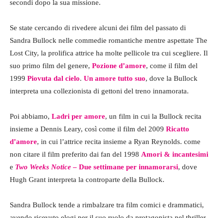
secondi dopo la sua missione.
Se state cercando di rivedere alcuni dei film del passato di
Sandra Bullock nelle commedie romantiche mentre aspettate The
Lost City, la prolifica attrice ha molte pellicole tra cui scegliere. Il
suo primo film del genere,
Pozione d’amore
, come il film del
1999
Piovuta dal cielo
.
Un amore tutto suo
, dove la Bullock
interpreta una collezionista di gettoni del treno innamorata.
Poi abbiamo,
Ladri per amore
, un film in cui la Bullock recita
insieme a Dennis Leary, così come il film del 2009
Ricatto
d’amore
, in cui l’attrice recita insieme a Ryan Reynolds. come
non citare il film preferito dai fan del 1998
Amori & incantesimi
e
Two Weeks Notice
– Due settimane per innamorarsi
, dove
Hugh Grant interpreta la controparte della Bullock.
Sandra Bullock tende a rimbalzare tra film comici e drammatici,
avendo ricevuto elogi per il suo ruolo da protagonista nel thriller