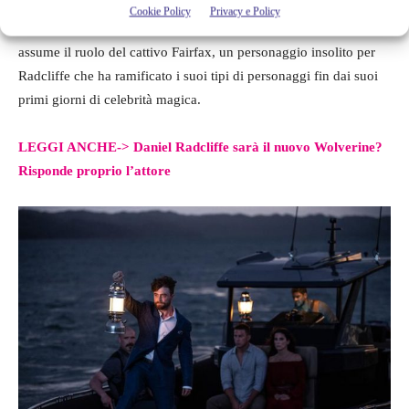
Sandra Bullock e Channing Tatum
interpretano la scrittrice
Cookie Policy
Privacy e Policy
Loretta Sage e il diabolicamente bello Alan.
Daniel Radcliffe
assume il ruolo del cattivo Fairfax, un personaggio insolito per
Radcliffe che ha ramificato i suoi tipi di personaggi fin dai suoi
primi giorni di celebrità magica.
LEGGI ANCHE-> Daniel Radcliffe sarà il nuovo Wolverine?
Risponde proprio l’attore