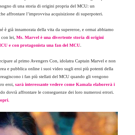
ogno di una storia di origini propria del MCU: un
he affrontare l’improvvisa acquisizione di superpoteri.
é è già innamorata della vita da supereroe, e ormai abbiamo
ì con lei,
Ms. Marvel è una divertente storia di origini
l MCU e con protagonista una fan del MCU
.
ecipare al primo Avengers Con, idolatra Captain Marvel e non
ea e pubblica online i suoi video sugli eroi più potenti della
reagiscono i fan più stellati del MCU quando gli vengono
oro eroi,
sarà interessante vedere come Kamala elaborerà i
ndo dovrà affrontare le conseguenze dei loro numerosi errori.
opri.