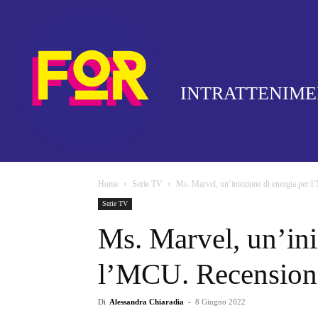
INTRATTENIM
Home
Serie TV
Ms. Marvel, un’iniezione di energia per 
Serie TV
Ms. Marvel, un’ini
l’MCU. Recensione
Di
Alessandra Chiaradia
-
8 Giugno 2022