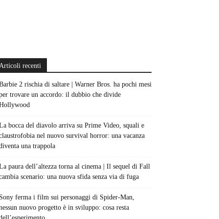
Articoli recenti
Barbie 2 rischia di saltare | Warner Bros. ha pochi mesi
per trovare un accordo: il dubbio che divide
Hollywood
La bocca del diavolo arriva su Prime Video, squali e
claustrofobia nel nuovo survival horror: una vacanza
diventa una trappola
La paura dell’altezza torna al cinema | Il sequel di Fall
cambia scenario: una nuova sfida senza via di fuga
Sony ferma i film sui personaggi di Spider-Man,
nessun nuovo progetto è in sviluppo: cosa resta
dell’esperimento