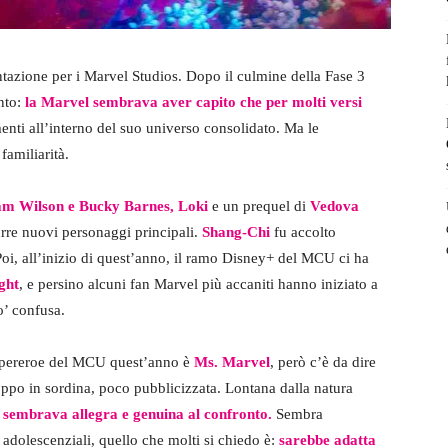
tazione per i Marvel Studios. Dopo il culmine della Fase 3
nto:
la Marvel sembrava aver capito che per molti versi
enti all’interno del suo universo consolidato. Ma le
familiarità.
am Wilson e Bucky Barnes
,
Loki
e un prequel di
Vedova
urre nuovi personaggi principali.
Shang-Chi
fu accolto
Poi, all’inizio di quest’anno, il ramo Disney+ del MCU ci ha
ght
, e persino alcuni fan Marvel più accaniti hanno iniziato a
o’ confusa.
upereroe del MCU quest’anno è
Ms. Marvel
, però c’è da dire
troppo in sordina, poco pubblicizzata. Lontana dalla natura
sembrava allegra e genuina al confronto.
Sembra
 adolescenziali, quello che molti si chiedo è:
sarebbe adatta