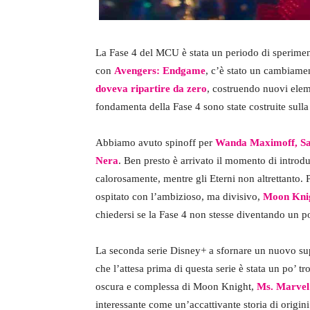
La Fase 4 del MCU è stata un periodo di sperimen
con
Avengers: Endgame
, c’è stato un cambiame
doveva ripartire da zero
, costruendo nuovi elem
fondamenta della Fase 4 sono state costruite sulla 
Abbiamo avuto spinoff per
Wanda Maximoff
,
S
Nera
. Ben presto è arrivato il momento di introd
calorosamente, mentre gli Eterni non altrettanto. 
ospitato con l’ambizioso, ma divisivo,
Moon Kni
chiedersi se la Fase 4 non stesse diventando un p
La seconda serie Disney+ a sfornare un nuovo s
che l’attesa prima di questa serie è stata un po’ 
oscura e complessa di Moon Knight,
Ms. Marvel 
interessante come un’accattivante storia di origini