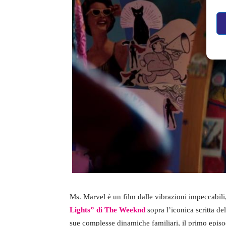
Ms. Marvel è un film dalle vibrazioni impeccabili
Lights” di The Weeknd
sopra l’iconica scritta de
sue complesse dinamiche familiari, il primo episod