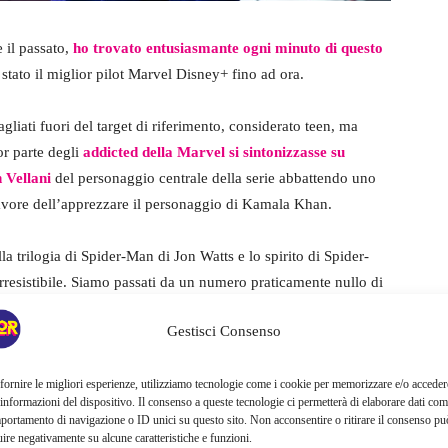
 il passato,
ho trovato entusiasmante ogni minuto di questo
stato il miglior pilot Marvel Disney+ fino ad ora.
gliati fuori del target di riferimento, considerato teen, ma
or parte degli
addicted della Marvel si sintonizzasse su
 Vellani
del personaggio centrale della serie abbattendo uno
 favore dell’apprezzare il personaggio di Kamala Khan.
a trilogia di Spider-Man di Jon Watts e lo spirito di Spider-
resistibile. Siamo passati da un numero praticamente nullo di
ight
a una quantità quasi spropositata solo nel primo
Gestisci Consenso
nte dovrete riavvolgere e rivedere la puntata per coglierli
fornire le migliori esperienze, utilizziamo tecnologie come i cookie per memorizzare e/o acceder
 informazioni del dispositivo. Il consenso a queste tecnologie ci permetterà di elaborare dati com
portamento di navigazione o ID unici su questo sito. Non acconsentire o ritirare il consenso pu
uire negativamente su alcune caratteristiche e funzioni.