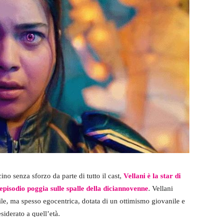
ino senza sforzo da parte di tutto il cast,
Vellani è la star di
episodio poggia sulle spalle della diciannovenne
. Vellani
le, ma spesso egocentrica, dotata di un ottimismo giovanile e
iderato a quell’età.