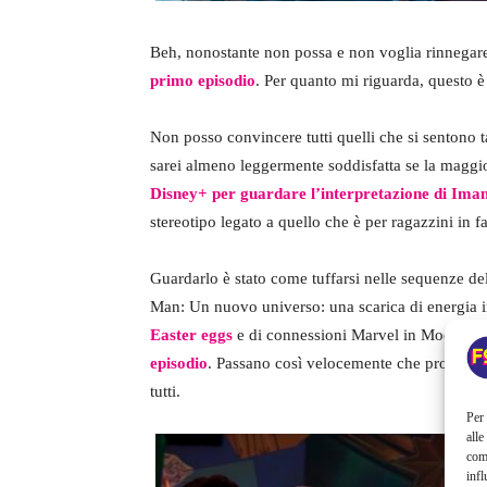
Beh, nonostante non possa e non voglia rinnegare
primo episodio
. Per quanto mi riguarda, questo è 
Non posso convincere tutti quelli che si sentono ta
sarei almeno leggermente soddisfatta se la maggi
Disney+ per guardare l’interpretazione di Iman
stereotipo legato a quello che è per ragazzini in
Guardarlo è stato come tuffarsi nelle sequenze dell
Man: Un nuovo universo: una scarica di energia ir
Easter eggs
e di connessioni Marvel in Moon Kn
episodio
. Passano così velocemente che probabilme
tutti.
Per 
alle
com
infl