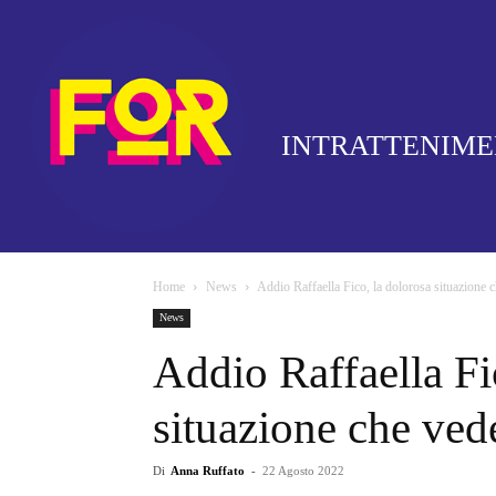
INTRATTENIM
Home
News
Addio Raffaella Fico, la dolorosa situazione 
News
Addio Raffaella Fi
situazione che ved
Di
Anna Ruffato
-
22 Agosto 2022