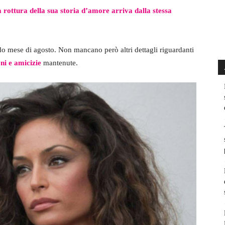
la rottura della sua storia d’amore arriva dalla stessa
do mese di agosto. Non mancano però altri dettagli riguardanti
ni e amicizie
mantenute.