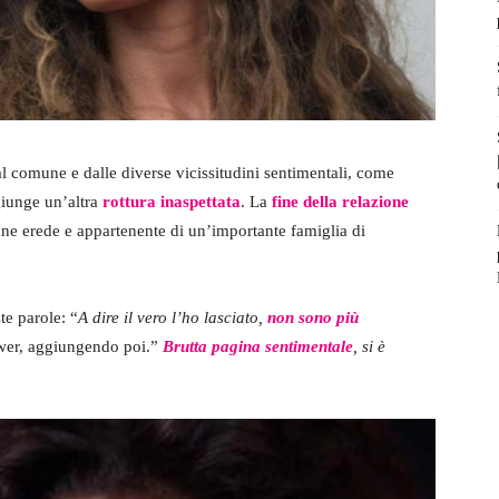
dal comune e dalle diverse vicissitudini sentimentali, come
iunge un’altra
rottura inaspettata
. La
fine della relazione
ne erede e appartenente di un’importante famiglia di
te parole: “
A dire il vero l’ho lasciato,
non sono più
lower, aggiungendo poi.”
Brutta pagina sentimentale
, si è