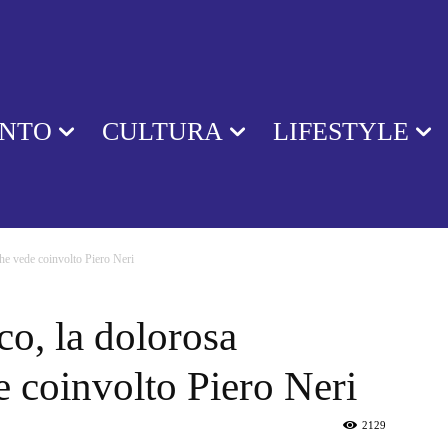
ENTO
CULTURA
LIFESTYLE
che vede coinvolto Piero Neri
co, la dolorosa
e coinvolto Piero Neri
2129