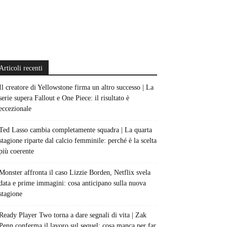
Articoli recenti
Il creatore di Yellowstone firma un altro successo | La
serie supera Fallout e One Piece: il risultato è
eccezionale
Ted Lasso cambia completamente squadra | La quarta
stagione riparte dal calcio femminile: perché è la scelta
più coerente
Monster affronta il caso Lizzie Borden, Netflix svela
data e prime immagini: cosa anticipano sulla nuova
stagione
Ready Player Two torna a dare segnali di vita | Zak
Penn conferma il lavoro sul sequel: cosa manca per far