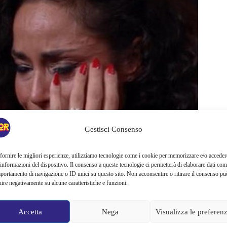
Gestisci Consenso
fornire le migliori esperienze, utilizziamo tecnologie come i cookie per memorizzare e/o acceder
 informazioni del dispositivo. Il consenso a queste tecnologie ci permetterà di elaborare dati com
portamento di navigazione o ID unici su questo sito. Non acconsentire o ritirare il consenso pu
uire negativamente su alcune caratteristiche e funzioni.
ate 2021
e, secondo indiscrezioni, lo stesso Neri avrebbe già
Accetta
Nega
Visualizza le preferen
a Fico e del calciatore Balotelli.