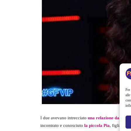
Per 
alle
com
infl
I due avevano intrecciato
una relazione dall’est
incontrato e conosciuto
la piccola Pia
, figlia dell