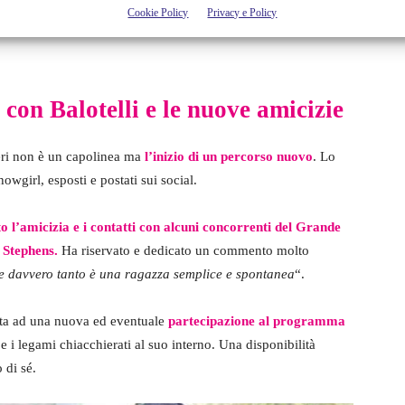
Cookie Policy
Privacy e Policy
del Grande Fratello Vip non ha aggiunto altre motivazioni
 con Balotelli e le nuove amicizie
Neri non è un capolinea ma
l’inizio di un percorso nuovo
. Lo
wgirl, esposti e postati sui social.
 l’amicizia e i contatti con alcuni concorrenti del Grande
 Stephens
.
Ha riservato e dedicato un commento molto
e davvero tanto è una ragazza semplice e spontanea
“.
onta ad una nuova ed eventuale
partecipazione al programma
 e i legami chiacchierati al suo interno. Una disponibilità
 di sé.